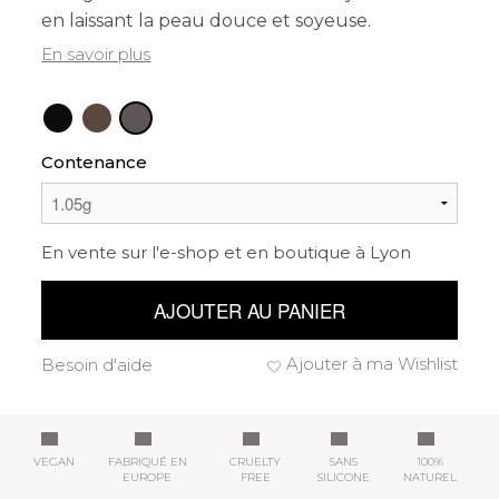
en laissant la peau douce et soyeuse.
En savoir plus
Contenance
En vente sur l'e-shop et en boutique à Lyon
AJOUTER AU PANIER
Ajouter à ma Wishlist
Besoin d'aide
VEGAN
FABRIQUÉ EN
CRUELTY
SANS
100%
EUROPE
FREE
SILICONE
NATUREL