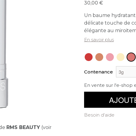
30,00
Un baume hydratant e
délicate touche de 
élégante au miroitem
En savoir plus
Contenance
En vente sur l'e-shop 
AJOUT
Besoin d'aide
nde
RMS BEAUTY
(voir