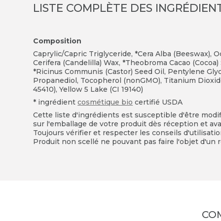
LISTE COMPLÈTE DES INGRÉDIEN
Composition
Caprylic/Capric Triglyceride,
*
Cera Alba (Beeswax)
,
Oc
Cerifera (Candelilla) Wax, *Theobroma Cacao (Cocoa) 
*Ricinus Communis (Castor) Seed Oil, Pentylene Glyc
Propanediol, Tocopherol (nonGMO), Titanium Dioxide 
45410), Yellow 5 Lake (CI 19140)
* ingrédient
cosmétique bio
certifié
USDA
Cette liste d'ingrédients est susceptible d'être modi
sur l'emballage de votre produit dès réception et avan
Toujours vérifier et respecter les conseils d'utilisati
Produit non scellé ne pouvant pas faire l'objet d'un r
CO