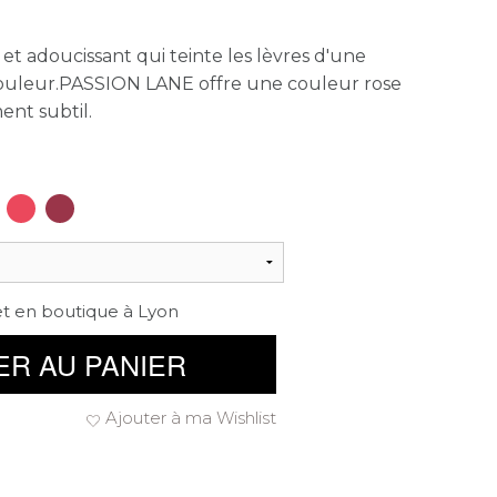
t adoucissant qui teinte les lèvres d'une
couleur.PASSION LANE offre une couleur rose
ent subtil.
et en boutique à Lyon
ER AU PANIER
Ajouter à ma Wishlist