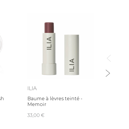
ILIA
ABSO
MAQU
sh
Baume à lèvres teinté -
Memoir
Baume
03 - C
33,00
30,0