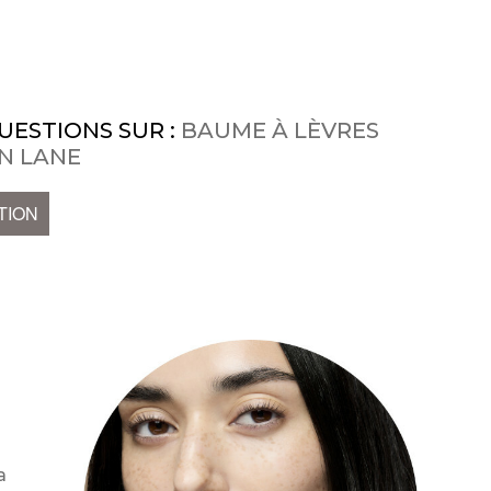
UESTIONS SUR :
BAUME À LÈVRES
ON LANE
TION
s
a