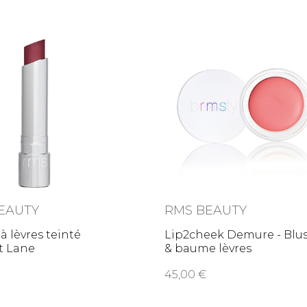
EAUTY
RMS BEAUTY
 lèvres teinté
Lip2cheek Demure - Blu
t Lane
& baume lèvres
45,00