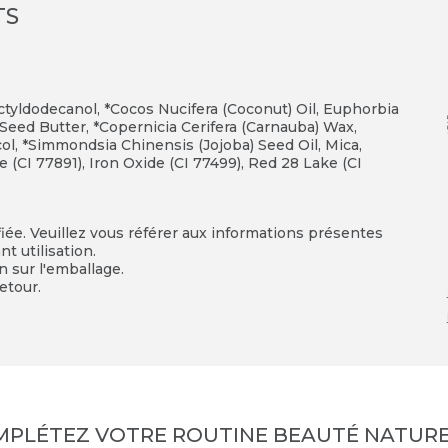
TS
tyldodecanol, *Cocos Nucifera (Coconut) Oil, Euphorbia
Seed Butter, *Copernicia Cerifera (Carnauba) Wax,
ol, *Simmondsia Chinensis (Jojoba) Seed Oil, Mica,
(CI 77891), Iron Oxide (CI 77499), Red 28 Lake (CI
fiée. Veuillez vous référer aux informations présentes
t utilisation.
on sur l'emballage.
etour.
MPLÉTEZ VOTRE ROUTINE BEAUTÉ NATURE