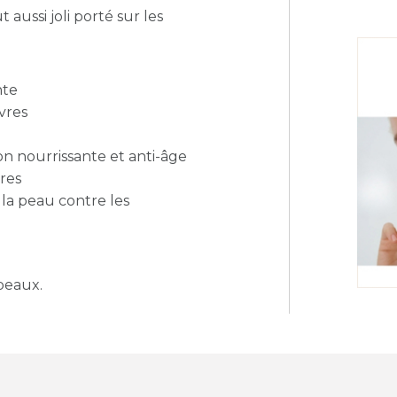
aussi joli porté sur les
nte
vres
ion nourrissante et anti-âge
res
 la peau contre les
peaux.