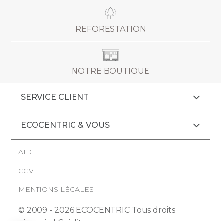
REFORESTATION
NOTRE BOUTIQUE
SERVICE CLIENT
ECOCENTRIC & VOUS
AIDE
s pour comprendre vos attentes et votre façon
CGV
 de l'améliorer. Ils nous permettent de personnaliser
us qui vous sont proposés.
MENTIONS LÉGALES
ntialité
© 2009 - 2026 ECOCENTRIC Tous droits
ements certifiés par