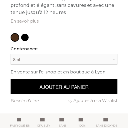
profond et élégant, sans bavures et avec une
tenue jusqu’à 12 heures.
En savoir plus
Contenance
En vente sur l'e-shop et en boutique à Lyon
AJOUTER AU PANIER
Ajouter à ma Wishlist
Besoin d'aide
FABRIQUÉ EN
CRUELTY
SANS
100%
SANS DIOXYDE