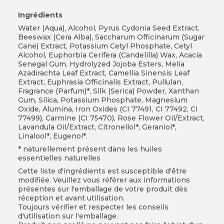
Ingrédients
Water (Aqua), Alcohol, Pyrus Cydonia Seed Extract,
Beeswax (Cera Alba), Saccharum Officinarum (Sugar
Cane) Extract, Potassium Cetyl Phosphate, Cetyl
Alcohol, Euphorbia Cerifera (Candelilla) Wax, Acacia
Senegal Gum, Hydrolyzed Jojoba Esters, Melia
Azadirachta Leaf Extract, Camellia Sinensis Leaf
Extract, Euphrasia Officinalis Extract, Pullulan,
Fragrance (Parfum)*, Silk (Serica) Powder, Xanthan
Gum, Silica, Potassium Phosphate, Magnesium
Oxide, Alumina, Iron Oxides (CI 77491, CI 77492, CI
77499), Carmine (CI 75470), Rose Flower Oil/Extract,
Lavandula Oil/Extract, Citronellol*, Geraniol*,
Linalool*, Eugenol*.
* naturellement présent dans les huiles
essentielles naturelles
Cette liste d'ingrédients est susceptible d'être
modifiée. Veuillez vous référer aux informations
présentes sur l'emballage de votre produit dès
réception et avant utilisation.
Toujours vérifier et respecter les conseils
d'utilisation sur l'emballage.