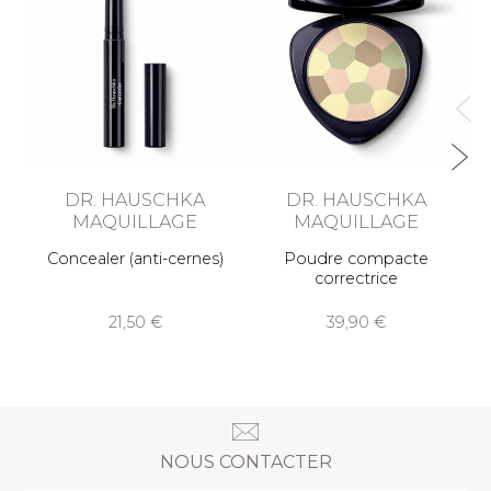
Ro
DR. HAUSCHKA
DR. HAUSCHKA
MAQUILLAGE
MAQUILLAGE
Concealer (anti-cernes)
Poudre compacte
correctrice
21,50
39,90
NOUS CONTACTER