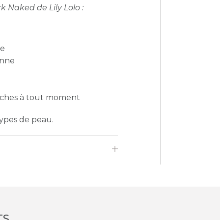
k Naked de Lily Lolo :
te
enne
uches à tout moment
ypes de peau.
TS