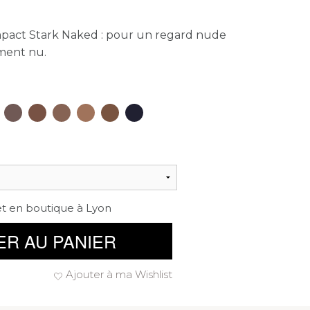
mpact Stark Naked : pour un regard nude
ment nu.
et en boutique à Lyon
ER AU PANIER
Ajouter à ma Wishlist