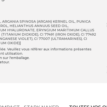
, ARGANIA SPINOSA (ARGAN) KERNEL OIL, PUNICA
OL, HELIANTHUS ANNUUS SEED OIL,
IUM HYALURONATE, ERYNGIUM MARITIMUM CALLUS
 (TITANIUM DIOXIDE), CI 77491 (IRON OXIDE), CI 77492
MANGANESE VIOLET), CI 77007 (ULTRAMARINES), CI
IUM OXIDE)]
fiée. Veuillez vous référer aux informations présentes
t utilisation.
on sur l'emballage.
etour.