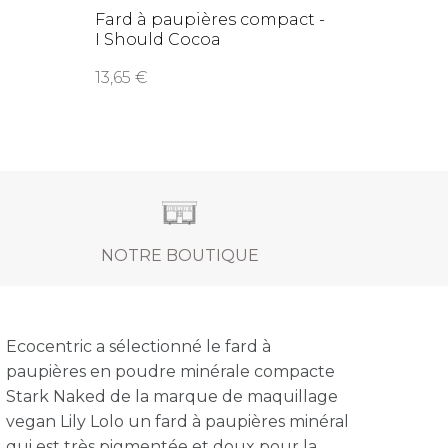
Fard à paupières compact -
Poudr
I Should Cocoa
Mont
13,65
24,0
NOTRE BOUTIQUE
Ecocentric a sélectionné le fard à
paupières en poudre minérale compacte
Stark Naked de la marque de maquillage
vegan Lily Lolo un fard à paupières minéral
qui est très pigmentée et doux pour la