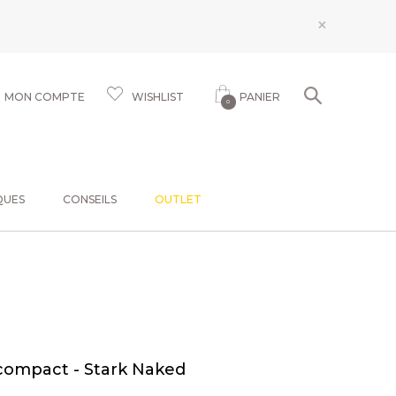
×
MON COMPTE
WISHLIST
PANIER
0
QUES
CONSEILS
OUTLET
compact - Stark Naked