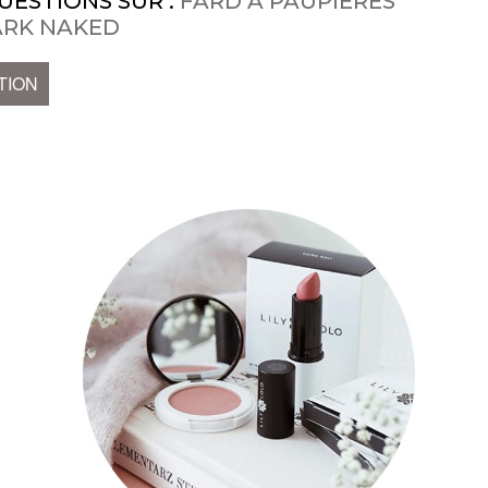
UESTIONS SUR :
FARD À PAUPIÈRES
ARK NAKED
TION