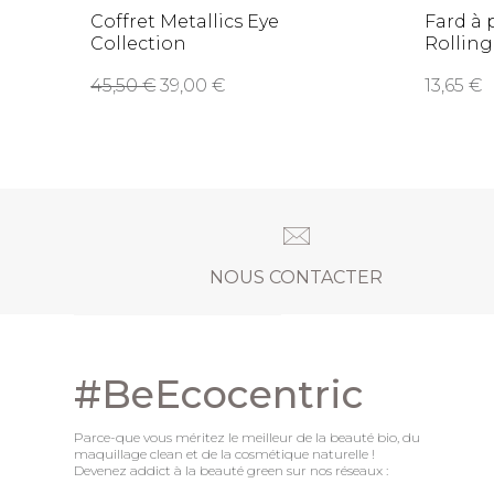
Coffret Metallics Eye
Fard à 
Collection
Rolling
45,50
39,00
13,65
NOUS CONTACTER
#BeEcocentric
Parce-que vous méritez le meilleur de la beauté bio, du
maquillage clean et de la cosmétique naturelle !
Devenez addict à la beauté green sur nos réseaux :