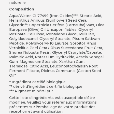
naturelle
Composition
Aqua/Water, CI 77499 (Iron Oxides)***, Stearic Acid,
Helianthus Annuus (Sunflower) Seed Cera,
Glycerin**, Copernicia Cerifera (Carnauba) Wax, Olea
Europaea (Olive) Oil Unsaponifiables, Glyceryl
Rosinate, Cellulose, Pentylene Glycol, Pullulan,
Octyldodecanol, Glyceryl Stearate, Pisum Sativum
Peptide, Polyglyceryl-10 Laurate, Sorbitol, Rhus
Verniciflua Peel Cera / Rhus Succedanea Fruit Cera,
Shorea Robusta Resin, Glyceryl Caprylate/Caprate,
Palmitic Acid, Potassium Hydroxide, Acacia Senegal
Gum, Magnesium Stearate, Xanthan Gum,
Trehalose, Citric Acid, Leuconostoc/Radish Root
Ferment Filtrate, Ricinus Communis (Castor) Seed
Oil*
* Ingrédient certifié biologique
** dérivé d'ingrédient certifié biologique
*** Pigment minéral pur
Cette liste d'ingrédients est susceptible d'être
modifiée. Veuillez vous référer aux informations
présentes sur l'emballage de votre produit dès
réception et avant utilisation.