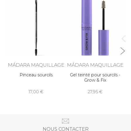
M
MÁDARA MAQUILLAGE
MÁDARA MAQUILLAGE
Pinceau sourcils
Gel teinté pour sourcils -
Grow & Fix
17,00
27,95
NOUS CONTACTER