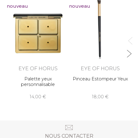
nouveau
nouveau
no
EYE OF HORUS
EYE OF HORUS
Palette yeux
Pinceau Estompeur Yeux
personnalisable
14,00
18,00
NOUS CONTACTER