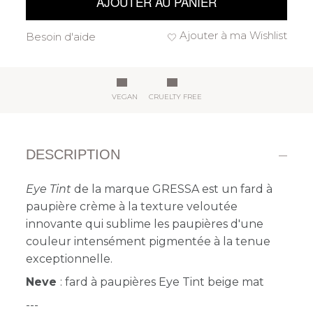
AJOUTER AU PANIER
Ajouter à ma Wishlist
Besoin d'aide
VEGAN
CRUELTY FREE
DESCRIPTION
Eye Tint
de la marque GRESSA est un fard à
paupière crème à la texture veloutée
innovante qui sublime les paupières d'une
couleur intensément pigmentée à la tenue
exceptionnelle.
Neve
:
fard à paupières Eye Tint beige mat
---