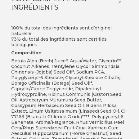
×
INGRÉDIENTS
100% du total des ingrédients sont d’origine
naturelle
73% du total des ingrédients sont certifiés
biologiques
Composition
Betula Alba (Birch) Juice*, Aqua/Water, Glycerin**,
Coconut Alkanes, Pentylene Glycol, Simmondsia
Chinensis (Jojoba) Seed Oil*, Sodium PCA,
Polyglyceryl-6 Stearate, Glyceryl Stearate Citrate,
Borago Officinalis (Borage) Seed Oil*,
Caprylic/Capric Triglyceride, Dipalmitoyl
Hydroxyproline, Ricinus Communis (Castor) Seed
Oil, Astrocaryum Murumuru Seed Butter,
Gossypium Herbaceum Seed Oil, Bidens Pilosa
Extract, Linum Usitatissimum (Linseed) Seed Oil, CI
77163 (Bismuth Chloride Oxide)****, Polyglyceryl-6
Behenate, Aroma/Fragrance, Rhus Verniciflua Peel
Cera/Rhus Succedanea Fruit Cera, Xanthan Gum,
Aesculus Hippocastanum (Horse Chestnut) Seed
Extract, Cellulose, Tocopherol, Ascorbyl Palmitate,