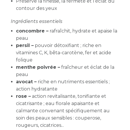
Préserve la finesse, la fermeté et l’éclat du
contour des yeux
Ingrédients essentiels
concombre –
rafraîchit, hydrate et apaise la
peau
persil –
pouvoir détoxifiant ; riche en
vitamines C, K, bêta-carotène, fer et acide
folique
menthe poivrée –
fraîcheur et éclat de la
peau
avocat –
riche en nutriments essentiels ;
action hydratante
rose –
a
ction revitalisante, tonifiante et
cicatrisante ; eau florale apaisante et
calmante convenant spécifiquement au
soin des peaux sensibles : couperose,
rougeurs, cicatrices...