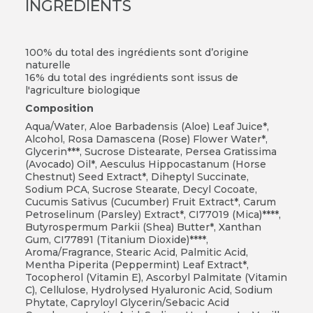
INGRÉDIENTS
100% du total des ingrédients sont d’origine
naturelle
16% du total des ingrédients sont issus de
l'agriculture biologique
Composition
Aqua/Water, Aloe Barbadensis (Aloe) Leaf Juice*,
Alcohol, Rosa Damascena (Rose) Flower Water*,
Glycerin***, Sucrose Distearate, Persea Gratissima
(Avocado) Oil*, Aesculus Hippocastanum (Horse
Chestnut) Seed Extract*, Diheptyl Succinate,
Sodium PCA, Sucrose Stearate, Decyl Cocoate,
Cucumis Sativus (Cucumber) Fruit Extract*, Carum
Petroselinum (Parsley) Extract*, CI77019 (Mica)****,
Butyrospermum Parkii (Shea) Butter*, Xanthan
Gum, CI77891 (Titanium Dioxide)****,
Aroma/Fragrance, Stearic Acid, Palmitic Acid,
Mentha Piperita (Peppermint) Leaf Extract*,
Tocopherol (Vitamin E), Ascorbyl Palmitate (Vitamin
C), Cellulose, Hydrolysed Hyaluronic Acid, Sodium
Phytate, Capryloyl Glycerin/Sebacic Acid