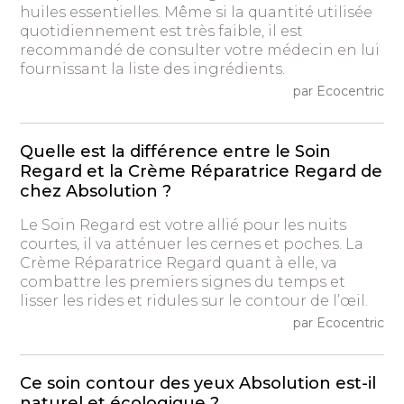
huiles essentielles. Même si la quantité utilisée
quotidiennement est très faible, il est
recommandé de consulter votre médecin en lui
fournissant la liste des ingrédients.
par Ecocentric
Quelle est la différence entre le Soin
Regard et la Crème Réparatrice Regard de
chez Absolution ?
Le Soin Regard est votre allié pour les nuits
courtes, il va atténuer les cernes et poches. La
Crème Réparatrice Regard quant à elle, va
combattre les premiers signes du temps et
lisser les rides et ridules sur le contour de l’œil.
par Ecocentric
Ce soin contour des yeux Absolution est-il
naturel et écologique ?