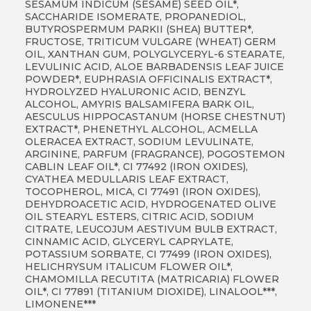
SESAMUM INDICUM (SESAME) SEED OIL*,
SACCHARIDE ISOMERATE, PROPANEDIOL,
BUTYROSPERMUM PARKII (SHEA) BUTTER*,
FRUCTOSE, TRITICUM VULGARE (WHEAT) GERM
OIL, XANTHAN GUM, POLYGLYCERYL-6 STEARATE,
LEVULINIC ACID, ALOE BARBADENSIS LEAF JUICE
POWDER*, EUPHRASIA OFFICINALIS EXTRACT*,
HYDROLYZED HYALURONIC ACID, BENZYL
ALCOHOL, AMYRIS BALSAMIFERA BARK OIL,
AESCULUS HIPPOCASTANUM (HORSE CHESTNUT)
EXTRACT*, PHENETHYL ALCOHOL, ACMELLA
OLERACEA EXTRACT, SODIUM LEVULINATE,
ARGININE, PARFUM (FRAGRANCE), POGOSTEMON
CABLIN LEAF OIL*, CI 77492 (IRON OXIDES),
CYATHEA MEDULLARIS LEAF EXTRACT,
TOCOPHEROL, MICA, CI 77491 (IRON OXIDES),
DEHYDROACETIC ACID, HYDROGENATED OLIVE
OIL STEARYL ESTERS, CITRIC ACID, SODIUM
CITRATE, LEUCOJUM AESTIVUM BULB EXTRACT,
CINNAMIC ACID, GLYCERYL CAPRYLATE,
POTASSIUM SORBATE, CI 77499 (IRON OXIDES),
HELICHRYSUM ITALICUM FLOWER OIL*,
CHAMOMILLA RECUTITA (MATRICARIA) FLOWER
OIL*, CI 77891 (TITANIUM DIOXIDE), LINALOOL***,
LIMONENE***