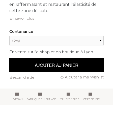
en raffermissant et restaurant l'élasticité de
cette zone délicate.
En savoir plus
Contenance
En vente sur l'e-shop et en boutique à Lyon
AJOUTER AU PANIER
Ajouter à ma Wishlist
Besoin d'aide
VEGAN
FABRIQUÉ EN FRANCE
CRUELTY FREE
CERTIFIÉ BIO