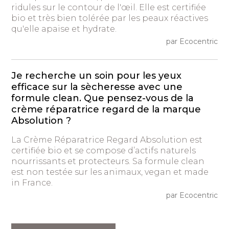
ridules sur le contour de l'œil. Elle est certifiée
bio et très bien tolérée par les peaux réactives
qu'elle apaise et hydrate.
par Ecocentric
Je recherche un soin pour les yeux
efficace sur la sècheresse avec une
formule clean. Que pensez-vous de la
crème réparatrice regard de la marque
Absolution ?
La Crème Réparatrice Regard Absolution est
certifiée bio et se compose d’actifs naturels
nourrissants et protecteurs. Sa formule clean
est non testée sur les animaux, vegan et made
in France.
par Ecocentric