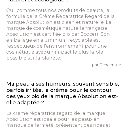
Oui, comme tous nos produits de beauté, la
formule de la Crème Réparatrice Regard de la
marque Absolution est clean et naturelle. La
marque de cosmétique naturelle française
Absolution est certifiée bio par Ecocert. Son
emballage en aluminium recyclable est
respectueux de l'environnement pour une
cosmétique avec un impact le plus faible
possible sur la planète.
par Ecocentric
Ma peau a ses humeurs, souvent sensible,
parfois irritée, la crème pour le contour
des yeux bio de la marque Absolution est-
elle adaptée ?
La crème réparatrice regard de la marque
Absolution est idéale pour les peaux en
manque de fermeté, présentant des rides et