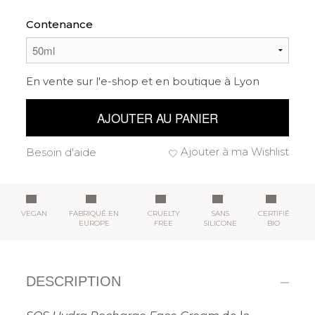
Contenance
En vente sur l'e-shop et en boutique à Lyon
AJOUTER AU PANIER
Ajouter à ma Wishlist
Besoin d'aide
VEGAN
FABRIQUÉ EN
CRUELTY
SANS
CERTIFIÉ
EUROPE
FREE
SILICONE
BIO
DESCRIPTION