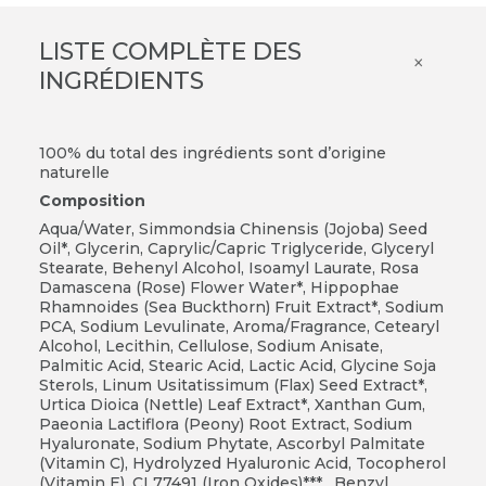
LISTE COMPLÈTE DES
×
INGRÉDIENTS
100% du total des ingrédients sont d’origine
naturelle
Composition
Aqua/Water, Simmondsia Chinensis (Jojoba) Seed
Oil*, Glycerin, Caprylic/Capric Triglyceride, Glyceryl
Stearate, Behenyl Alcohol, Isoamyl Laurate, Rosa
Damascena (Rose) Flower Water*, Hippophae
Rhamnoides (Sea Buckthorn) Fruit Extract*, Sodium
PCA, Sodium Levulinate, Aroma/Fragrance, Cetearyl
Alcohol, Lecithin, Cellulose, Sodium Anisate,
Palmitic Acid, Stearic Acid, Lactic Acid, Glycine Soja
Sterols, Linum Usitatissimum (Flax) Seed Extract*,
Urtica Dioica (Nettle) Leaf Extract*, Xanthan Gum,
Paeonia Lactiflora (Peony) Root Extract, Sodium
Hyaluronate, Sodium Phytate, Ascorbyl Palmitate
(Vitamin C), Hydrolyzed Hyaluronic Acid, Tocopherol
(Vitamin E), CI 77491 (Iron Oxides)***, Benzyl