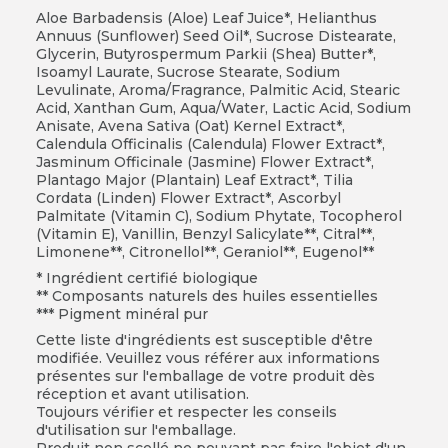
Aloe Barbadensis (Aloe) Leaf Juice*, Helianthus
Annuus (Sunflower) Seed Oil*, Sucrose Distearate,
Glycerin, Butyrospermum Parkii (Shea) Butter*,
Isoamyl Laurate, Sucrose Stearate, Sodium
Levulinate, Aroma/Fragrance, Palmitic Acid, Stearic
Acid, Xanthan Gum, Aqua/Water, Lactic Acid, Sodium
Anisate, Avena Sativa (Oat) Kernel Extract*,
Calendula Officinalis (Calendula) Flower Extract*,
Jasminum Officinale (Jasmine) Flower Extract*,
Plantago Major (Plantain) Leaf Extract*, Tilia
Cordata (Linden) Flower Extract*, Ascorbyl
Palmitate (Vitamin C), Sodium Phytate, Tocopherol
(Vitamin E), Vanillin, Benzyl Salicylate**, Citral**,
Limonene**, Citronellol**, Geraniol**, Eugenol**
* Ingrédient certifié biologique
** Composants naturels des huiles essentielles
*** Pigment minéral pur
Cette liste d'ingrédients est susceptible d'être
modifiée. Veuillez vous référer aux informations
présentes sur l'emballage de votre produit dès
réception et avant utilisation.
Toujours vérifier et respecter les conseils
d'utilisation sur l'emballage.
Produit non scellé ne pouvant pas faire l'objet d'un