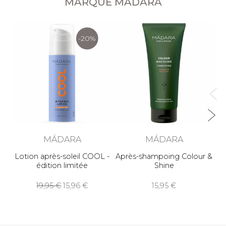
MARQUE MÁDARA
-20%
Cr
MÁDARA
MÁDARA
Lotion après-soleil COOL -
Après-shampoing Colour &
édition limitée
Shine
19,95
15,96
15,95