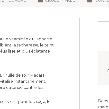
É EN EUROPE
CRUELTY FREE
100% N
uile vitaminée qui apporte
blant la sécheresse, le teint
us lisse et plus éclatante.
, l'huile de soin Madara
vitalise instantanément,
ière cutanée contre les
Dans 
 c
onvient pour le visage, le
marqu