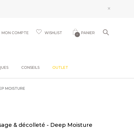
×
MON COMPTE
WISHLIST
PANIER
0
QUES
CONSEILS
OUTLET
EEP MOISTURE
isage & décolleté - Deep Moisture