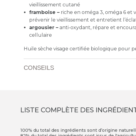
vieillissement cutané
framboise –
riche en oméga 3, oméga 6 et vi
prévenir le vieillissement et entretient l’écl
argousier –
anti-oxydant, répare et encou
cellulaire
Huile sèche visage certifiée biologique pour 
CONSEILS
LISTE COMPLÈTE DES INGRÉDIEN
100% du total des ingrédients sont d’origine naturel
82% du total des ingrédients sont issus de l'agricult