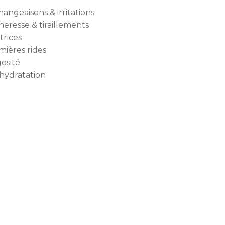
angeaisons & irritations
heresse & tiraillements
trices
mières rides
osité
hydratation