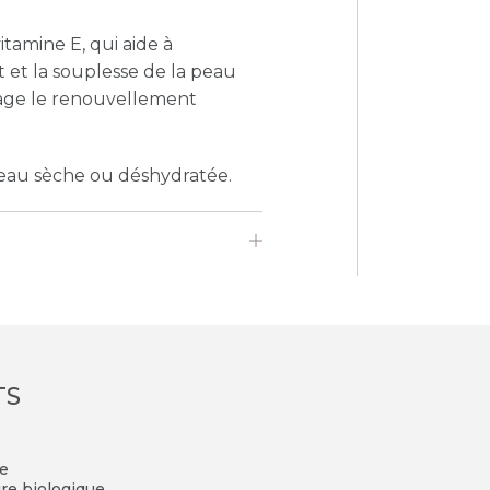
tamine E, qui aide à
at et la souplesse de la peau
rage le renouvellement
peau sèche ou déshydratée.
TS
le
ure biologique