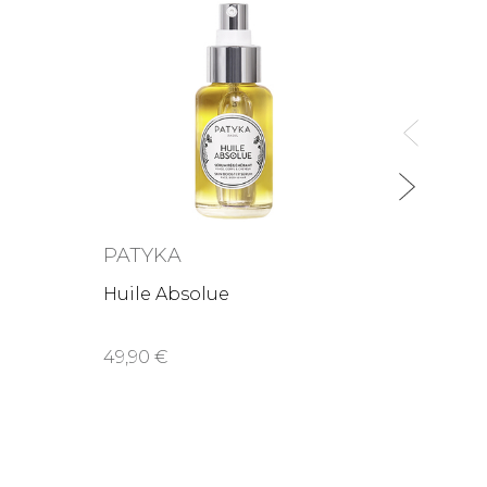
MÁD
Huile
29,9
PATYKA
Huile Absolue
49,90