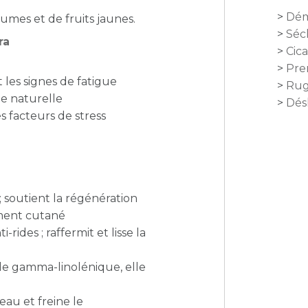
Dém
umes et de fruits jaunes.
Séc
ra
Cica
Pre
t les signes de fatigue
Rug
ée naturelle
Dés
s facteurs de stress
; soutient la régénération
sement cutané
-rides ; raffermit et lisse la
ide gamma-linolénique, elle
eau et freine le