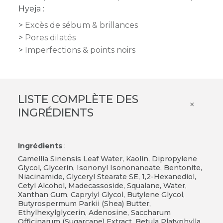
Hyeja :
Excès de sébum & brillances
Pores dilatés
Imperfections & points noirs
LISTE COMPLÈTE DES
×
INGRÉDIENTS
Ingrédients
:
Camellia Sinensis Leaf Water, Kaolin, Dipropylene
Glycol, Glycerin, Isononyl Isononanoate, Bentonite,
Niacinamide, Glyceryl Stearate SE, 1,2-Hexanediol,
Cetyl Alcohol, Madecassoside, Squalane, Water,
Xanthan Gum, Caprylyl Glycol, Butylene Glycol,
Butyrospermum Parkii (Shea) Butter,
Ethylhexylglycerin, Adenosine, Saccharum
Officinarum (Sugarcane) Extract, Betula Platyphylla