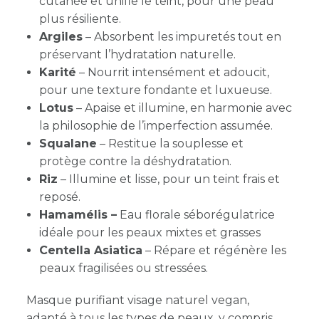
cutanée et unifie le teint, pour une peau
plus résiliente.
Argiles
– Absorbent les impuretés tout en
préservant l’hydratation naturelle.
Karité
– Nourrit intensément et adoucit,
pour une texture fondante et luxueuse.
Lotus
– Apaise et illumine, en harmonie avec
la philosophie de l’imperfection assumée.
Squalane
– Restitue la souplesse et
protège contre la déshydratation.
Riz
– Illumine et lisse, pour un teint frais et
reposé.
Hamamélis –
Eau florale séborégulatrice
idéale pour les peaux mixtes et grasses
Centella Asiatica
– Répare et régénère les
peaux fragilisées ou stressées.
Masque purifiant visage naturel vegan,
adapté à tous les types de peaux, y compris