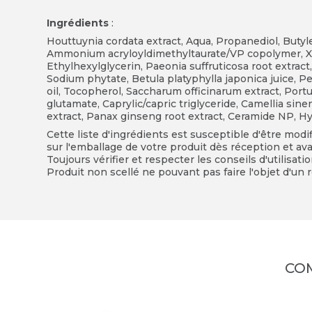
Ingrédients
:
Houttuynia cordata extract, Aqua, Propanediol, Butyle
Ammonium acryloyldimethyltaurate/VP copolymer, Xa
Ethylhexylglycerin, Paeonia suffruticosa root extract, C
Sodium phytate, Betula platyphylla japonica juice, P
oil, Tocopherol, Saccharum officinarum extract, Portu
glutamate, Caprylic/capric triglyceride, Camellia sine
extract, Panax ginseng root extract, Ceramide NP, Hy
Cette liste d'ingrédients est susceptible d'être modi
sur l'emballage de votre produit dès réception et avan
Toujours vérifier et respecter les conseils d'utilisati
Produit non scellé ne pouvant pas faire l'objet d'un r
CO