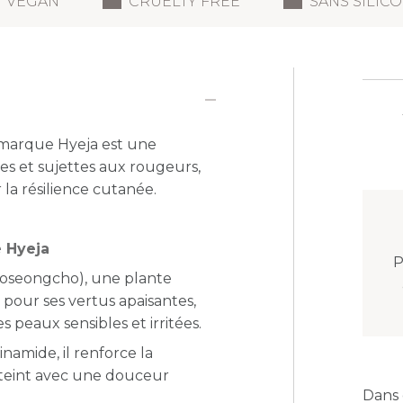
VEGAN
CRUELTY FREE
SANS SILIC
 marque Hyeja est une
es et sujettes aux rougeurs,
 la résilience cutanée.
e Hyeja
P
(Eoseongcho), une plante
pour ses vertus apaisantes,
peaux sensibles et irritées.
namide, il renforce la
e teint avec une douceur
Dans 