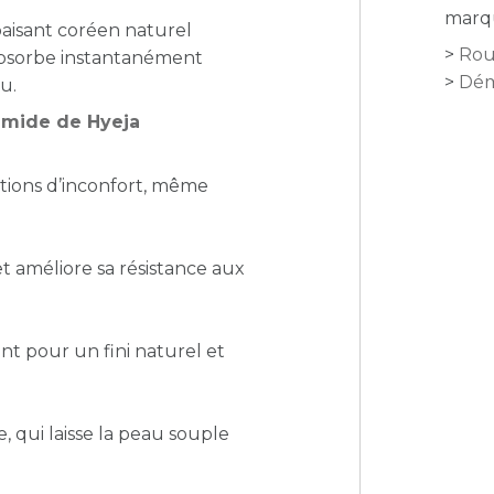
marqu
aisant coréen naturel
Rou
’absorbe instantanément
Dém
u.
namide de Hyeja
ations d’inconfort, même
t améliore sa résistance aux
int pour un fini naturel et
 qui laisse la peau souple