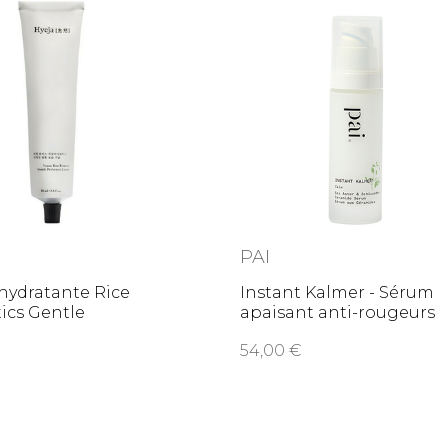
PAI
hydratante Rice
Instant Kalmer - Sérum
ics Gentle
apaisant anti-rougeurs
ent
aux
0
54,00