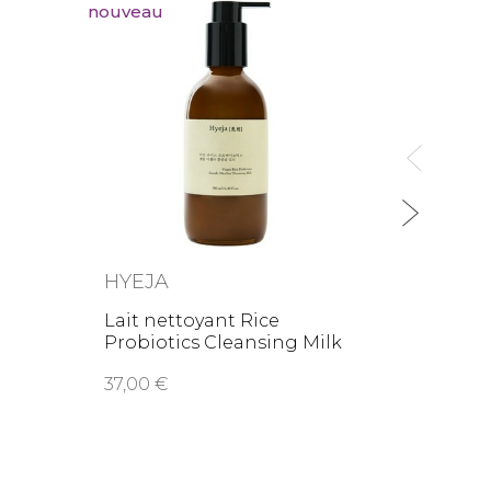
nouveau
HYEJA
MÁD
Lait nettoyant Rice
Sérum
Probiotics Cleansing Milk
Alter
1
37,00
39,9