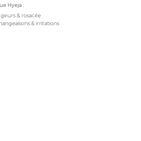
e Hyeja :
geurs & rosacée
angeaisons & irritations