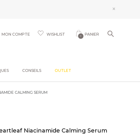
×
MON COMPTE
WISHLIST
PANIER
0
QUES
CONSEILS
OUTLET
NAMIDE CALMING SERUM
eartleaf Niacinamide Calming Serum