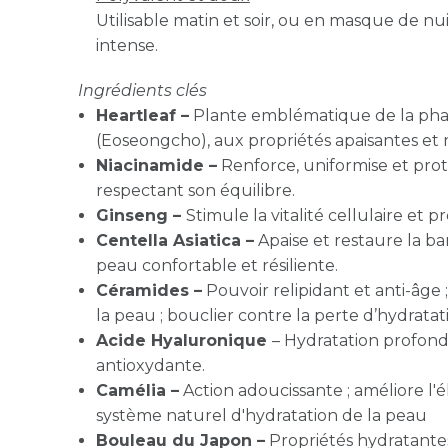
Utilisable matin et soir, ou en masque de nu
intense.
Ingrédients clés
Heartleaf –
Plante emblématique de la ph
(Eoseongcho), aux propriétés apaisantes et r
Niacinamide –
Renforce, uniformise et prot
respectant son équilibre.
Ginseng –
Stimule la vitalité cellulaire et p
Centella Asiatica –
Apaise et restaure la ba
peau confortable et résiliente.
Céramides –
P
ouvoir relipidant et anti-âge
la peau ; bouclier contre la perte d’hydratat
Acide Hyaluronique
– Hydratation profond
antioxydante.
Camélia –
Action adoucissante ; améliore l'él
système naturel d'hydratation de la peau
Bouleau du Japon –
Propriétés hydratantes,