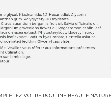
ne glycol, Niacinamide, 1,2-Hexanediol, Glycerin,
nthan gum, Polyglyceryl-10 myristate,
itrus aurantium bergamia fruit oil, Salvia officinalis oil,
elargonium graveolens flower oil, Pogostemon cablin leaf
laca oleracea extract, Phytosteryl/octyldodecyl lauroyl
nsis leaf extract, Sodium hyaluronate, Centella asiatica
drogenated lecithin, Glyceryl caprylate.
fiée. Veuillez vous référer aux informations présentes
t utilisation.
on sur l'emballage.
etour.
MPLÉTEZ VOTRE ROUTINE BEAUTÉ NATURE