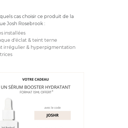
quels cas choisir ce produit de la
e Josh Rosebrook :
s installées
que d'éclat & teint terne
nt irrégulier & hyperpigmentation
trices