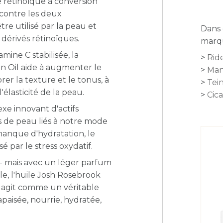
de rétinoïque à conversion
contre les deux
re utilisé par la peau et
Dans 
 dérivés rétinoïques.
marqu
mine C stabilisée, la
Ride
on Oil aide à augmenter le
Man
er la texture et le tonus, à
Tei
'élasticité de la peau.
Cica
exe innovant d'actifs
s de peau liés à notre mode
anque d'hydratation, le
é par le stress oxydatif.
 - mais avec un léger parfum
le, l'huile Josh Rosebrook
 agi
t comme un véritable
apaisée, nourrie, hydratée,