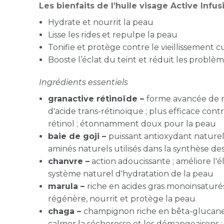
Les bienfaits de l’huile visage Active Infu
Hydrate et nourrit la peau
Lisse les rides et repulpe la peau
Tonifie et protège contre le vieillissement 
Booste l’éclat du teint et réduit les probl
Ingrédients essentiels
granactive rétinoïde –
forme avancée de r
d'acide trans-rétinoïque ; plus efficace contr
rétinol ; étonnamment doux pour la peau
baie de goji –
puissant antioxydant naturel 
aminés naturels utilisés dans la synthèse de
chanvre –
action adoucissante ; améliore l'él
système naturel d'hydratation de la peau
marula –
riche en acides gras monoinsaturés
régénère, nourrit et protège la peau
chaga –
champignon riche en bêta-glucanes 
calmer la sécheresse et les démangeaisons ;