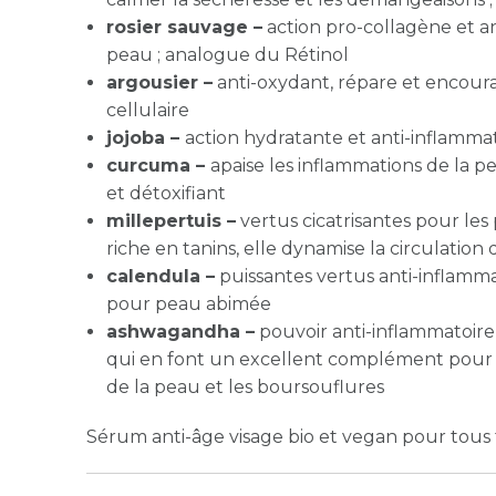
rosier sauvage –
action pro-collagène et anti
peau ; analogue du Rétinol
argousier –
anti-oxydant, répare et encou
cellulaire
jojoba –
action hydratante et anti-inflamma
curcuma –
apaise les inflammations de la p
et détoxifiant
millepertuis –
vertus cicatrisantes pour les
riche en tanins, elle dynamise la circulation d
calendula –
puissantes vertus anti-inflammat
pour peau abimée
ashwagandha –
pouvoir anti-inflammatoire,
qui en font un excellent complément pour tra
de la peau et les boursouflures
Sérum anti-âge visage bio et vegan pour tous