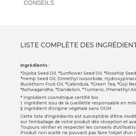
CONSEILS
LISTE COMPLÈTE DES INGRÉDIEN
Ingrédients
:
*Jojoba Seed Oil, *Sunflower Seed Oil, *Rosehip Seed 
*Hemp Seed Oil, Dimethyl Isosorbide, Hydroxypinacol
Buckthorn Fruit Oil, *Calendula, *Green Tea, *Goji B
*Ashwagandha, *Dandelion, *Turmeric, Phenethyl Alc
* ingrédient cosmétique certifié bio
ingrédient issu de la cueillette responsable en mil
§ ingrédient d'origine végétale sans OGM
Cette liste d'ingrédients est susceptible d'être modi
sur l'emballage de votre produit dès réception et avan
Toujours vérifier et respecter les conseils d'utilisati
Produit non scellé ne pouvant pas faire l'objet d'un r