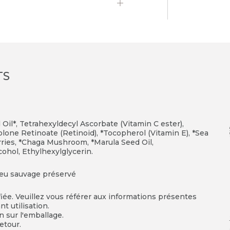
TS
Oil*, Tetrahexyldecyl Ascorbate (Vitamin C ester),
one Retinoate (Retinoid), *Tocopherol (Vitamin E), *Sea
erries, *Chaga Mushroom, *Marula Seed Oil,
ohol, Ethylhexylglycerin.
ieu sauvage préservé
fiée. Veuillez vous référer aux informations présentes
t utilisation.
on sur l'emballage.
etour.