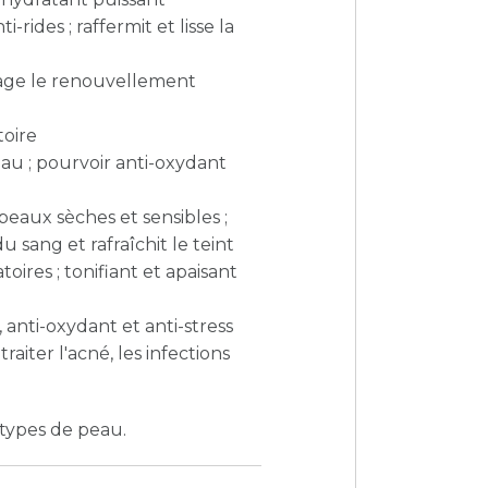
-rides ; raffermit et lisse la
rage le renouvellement
toire
eau ; pourvoir anti-oxydant
 peaux sèches et sensibles ;
u sang et rafraîchit le teint
oires ; tonifiant et apaisant
 anti-oxydant et anti-stress
iter l'acné, les infections
 types de peau.