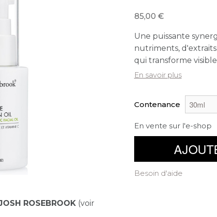
85,00
Une puissante synerg
nutriments, d'extrait
qui transforme visib
En savoir plus
Contenance
En vente sur l'e-shop
AJOUT
Besoin d'aide
JOSH ROSEBROOK
(voir