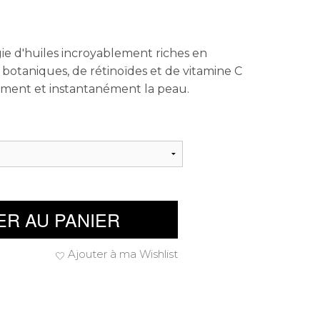
ie d'huiles incroyablement riches en
s botaniques, de rétinoïdes et de vitamine C
lement et instantanément la peau.
ER AU PANIER
Ajouter à ma Wishlist