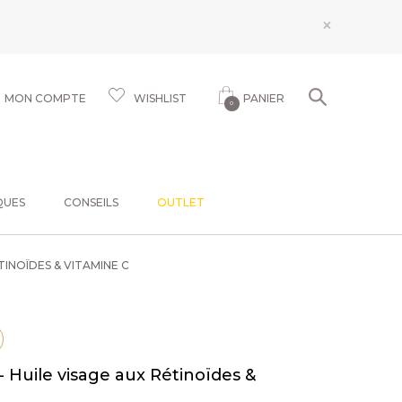
×
MON COMPTE
WISHLIST
PANIER
0
QUES
CONSEILS
OUTLET
TINOÏDES & VITAMINE C
 - Huile visage aux Rétinoïdes &