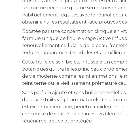
plus puissant et le plus doux : cet ester d'aci
unique ne nécessite qu'une seule conversion 
habituellement requises avec le rétinol pour êt
obtenir ainsi les résultats anti-âge prouvés des
Boostée par une concentration clinique en vita
formule unique de l'huile visage Active Infusi
renouvellement cellulaire de la peau, à amélior
réduire l'apparence des ridules et à améliorer l
Cette huile de soin bio est infusée d'un compl
botaniques qui traite les principaux problème
de vie moderne comme les inflammations, le m
teint terne ou le vieillissement prématuré caus
Sans parfum ajouté et sans huiles essentielles
dû aux extraits végétaux naturels de la formu
est extrêmement fine, pénètre rapidement et
concentré de vitalité : la peau est visiblement 
régénérée, douce et protégée.