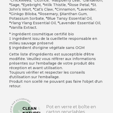
*Chickweed, *Licorice, *Raspberry Leaf, *Dandelion,
*Sage, *Eyebright, *Milk Thistle, *Rose Petal, *St.
John’s Wort, *Cat’s Claw, *Cinnamon, *Lavender,
*Ginkgo Biloba, *Rosemary, §Xanthan Gum,
Potassium Sorbate, *Blue Tansy Essential Oil,
*Ylang Ylang Essential Oil, *Lavender Essential Oil,
*Vanilla Extract.
* ingrédient cosmétique certifié bio
ingrédient issu de la cueillette responsable en
milieu sauvage préservé
§ ingrédient d'origine végétale sans OGM
Cette liste d'ingrédients est susceptible d'être
modifiée. Veuillez vous référer aux informations
présentes sur l'emballage de votre produit dès
réception et avant utilisation.
Toujours vérifier et respecter les conseils
d'utilisation sur l'emballage.
Produit non scellé ne pouvant pas faire l'objet d'un
retour.
Pot en verre et boîte en
carton recyclables