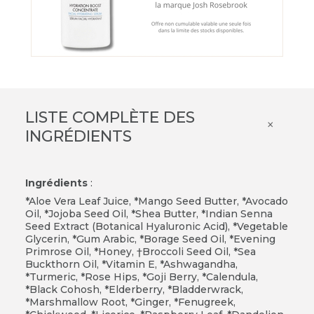
LISTE COMPLÈTE DES
×
INGRÉDIENTS
Ingrédients
:
*Aloe Vera Leaf Juice, *Mango Seed Butter, *Avocado
Oil, *Jojoba Seed Oil, *Shea Butter, *Indian Senna
Seed Extract (Botanical Hyaluronic Acid), *Vegetable
Glycerin, *Gum Arabic, *Borage Seed Oil, *Evening
Primrose Oil, *Honey, †Broccoli Seed Oil, *Sea
Buckthorn Oil, *Vitamin E, *Ashwagandha,
*Turmeric, *Rose Hips, *Goji Berry, *Calendula,
*Black Cohosh, *Elderberry, *Bladderwrack,
*Marshmallow Root, *Ginger, *Fenugreek,