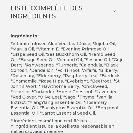
LISTE COMPLÈTE DES
×
INGRÉDIENTS
Ingrédients
:
*Vitamin Infused Aloe Vera Leaf Juice, *Jojoba Oil,
*Marula Oil, *Vitamin E, *Evening Primrose Oil,
*Grape Seed Oil,*Sea Buckthorn Oil, *Hemp Seed
Oil, *Borage Seed Oil, *Almond Oil, *Sesame Oil, *Goji
Berry, *Ashwaganda, *Turmeric, *Calendula, *Black
Cohosh, *Dandelion, *Fo Ti Root, *Alfalfa, *Bilberry,
*Rosemary, *Elderberry, *Raspberry Leaf, *Burdock,
*Chamomile, *Rose Hips, *Eyebright, *Beetroot, *St.
John’s Wort, * Hawthorne Berry, *Chickweed,
*Licorice, *Coriander, *Horse Chestnut, *Lavender,
*Red Clover, *Olive Leaf, *Sage, *Thyme, *Vanilla
Extract, *YlangYlang Essential Oil, *Rosemary
Essential Oil, *Eucalyptus Essential Oil, *Bergamot
Essential Oil, *Carrot Essential Seed Oil.
* ingrédient cosmétique certifié bio
ingrédient issu de la cueillette responsable en
milieu sauvage préservé