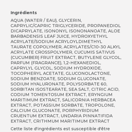
Ingrédients
AQUA (WATER / EAU), GLYCERIN,
CAPRYLIC/CAPRIC TRIGLYCERIDE, PROPANEDIOL
DICAPRYLATE, ISONONYL ISONONANOATE, ALOE
BARBADENSIS LEAF JUICE, HYDROXYETHYL
ACRYLATE/SODIUM ACRYLOYLDIMETHYL
TAURATE COPOLYMER, ACRYLATES/C10-30 ALKYL
ACRYLATE CROSSPOLYMER, CUCUMIS SATIVUS
(CUCUMBER) FRUIT EXTRACT, BUTYLENE GLYCOL,
PARFUM (FRAGRANCE), 1,2-HEXANEDIOL,
CAPRYLYL GLYCOL, SODIUM HYDROXIDE,
TOCOPHERYL ACETATE, GLUCONOLACTONE,
SODIUM BENZOATE, SODIUM GLUCONATE,
SODIUM HYALURONATE, POLYSORBATE 60,
SORBITAN ISOSTEARATE, SEA SALT, CITRIC ACID,
CODIUM TOMENTOSUM EXTRACT, ERYNGIUM
MARITIMUM EXTRACT, SALICORNIA HERBACEA
EXTRACT, POTASSIUM SORBATE, TROPOLONE,
CALCIUM GLUCONATE, PORPHYRIDIUM
CRUENTUM EXTRACT, UNDARIA PINNATIFIDA
EXTRACT, CRITHMUM MARITIMUM EXTRACT
Cette liste d'ingrédients est susceptible d'être