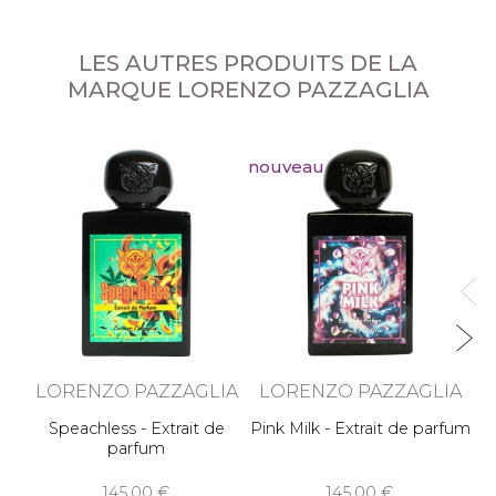
LES AUTRES PRODUITS DE LA
MARQUE LORENZO PAZZAGLIA
nouveau
L
LORENZO PAZZAGLIA
LORENZO PAZZAGLIA
Speachless - Extrait de
Pink Milk - Extrait de parfum
parfum
145,00
145,00