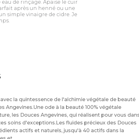
 eau de rinçage. Apaise le cuir
, parfait après un henné ou une
un simple vinaigre de cidre. Je
mps.
S
 avec la quintessence de l'alchimie végétale de beauté
ces Angevines.Une ode à la beauté 100% végétale
e, les Douces Angevines, qui réalisent pour vous dan
 ces soins d'exceptions.Les fluides précieux des Douces
ents actifs et naturels, jusqu'à 40 actifs dans la
rées et