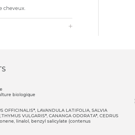
de cheveux.
TS
le
ulture biologique
OFFICINALIS*, LAVANDULA LATIFOLIA, SALVIA
 *,THYMUS VULGARIS*, CANANGA ODORATA*, CEDRUS
nene, linalol, benzyl salicylate (contenus