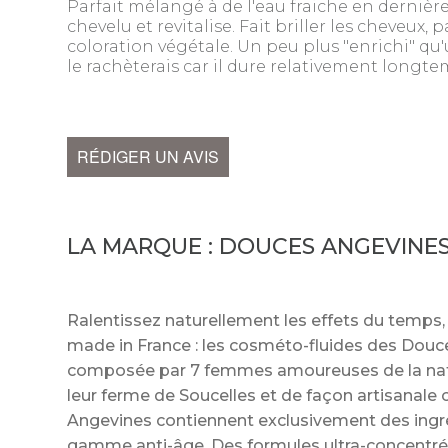
Parfait mélangé à de l'eau fraiche en dernière
chevelu et revitalise. Fait briller les cheveux
coloration végétale. Un peu plus "enrichi" qu'
le rachèterais car il dure relativement longte
RÉDIGER UN AVIS
LA MARQUE :
DOUCES ANGEVINE
Ralentissez naturellement les effets du temps,
made in France : les cosméto-fluides des Dou
composée par 7 femmes amoureuses de la natur
leur ferme de Soucelles et de façon artisanale
Angevines contiennent exclusivement des ingrédi
gamme anti-âge. Des formules ultra-concent