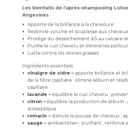
Les bienfaits de l’après-shampooing Lotio
Angevines
Apporte de la brillance à la chevelure
Redonne volume et souplesse aux cheveu
Protège du dessèchement dû au calcaire de
Purifie le cuir chevelu et élimine les pellicu
Lutte contre les racines grasses
Ingrédients essentiels
vinaigre de cidre –
apporte brillance et écl
de la fibre capillaire ; élimine sébum et rési
capillaire
lavande –
équilibre le cuir chevelu ; prévi
citron –
équilibre la production de sébum ; a
antiseptique
romarin –
stimule la pousse de cheveux ; a
sauge –
antibactérien ; purifiant ; renforce 