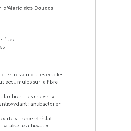
n d’Alaric des Douces
x
 l’eau
les
at en resserrant les écailles
dus accumulés sur la fibre
ent la chute des cheveux
ntioxydant ; antibactérien ;
pporte volume et éclat
et vitalise les cheveux