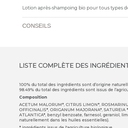
Lotion après-shampoing bio pour tous types 
CONSEILS
LISTE COMPLÈTE DES INGRÉDIEN
100% du total des ingrédients sont d’origine naturel
98.49% du total des ingrédients sont issus de l’agric
Composition
ACETUM MALORUM*, CITRUS LIMON*, ROSMARINUS 
OFFICINALIS*, ORIGANUM MAJORANA*, SATUREIA
ATLANTICA*, benzyl benzoate, farnesol, geraniol, limo
naturellement dans les huiles essentielles).
* ingrédients issus de l'agriculture biologique