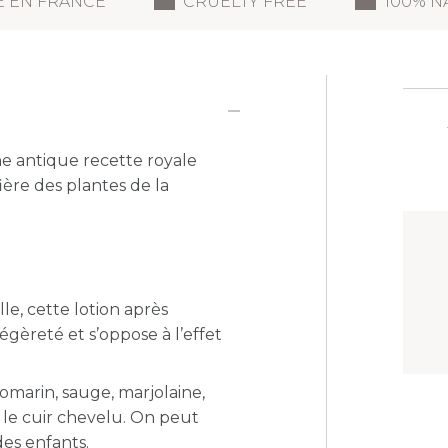
É EN FRANCE
CRUELTY FREE
100% N
ne antique recette royale
ière des plantes de la
e, cette lotion après
gèreté et s’oppose à l’effet
romarin, sauge, marjolaine,
ie le cuir chevelu. O
n peut
des enfants.