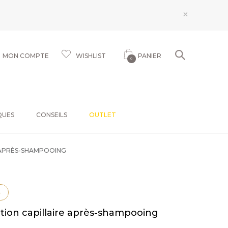
×
MON COMPTE
WISHLIST
PANIER
0
QUES
CONSEILS
OUTLET
E APRÈS-SHAMPOOING
S
Lotion capillaire après-shampooing