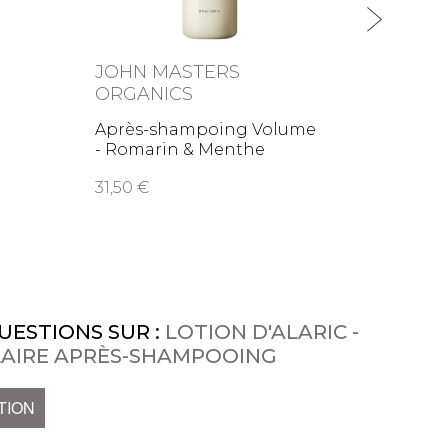
JOHN MASTERS
DOUC
ORGANICS
Berbè
Après-shampoing Volume
- Romarin & Menthe
44,
Poivrée
31,50
UESTIONS SUR :
LOTION D'ALARIC -
LAIRE APRÈS-SHAMPOOING
TION