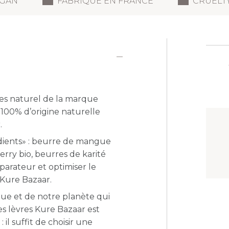
GAN
FABRIQUÉ EN FRANCE
CRUELT
res naturel de la marque
100% d’origine naturelle
.
édients» : beurre de mangue
berry bio, beurres de karité
éparateur et optimiser le
 Kure Bazaar.
que et de notre planète qui
es lèvres Kure Bazaar est
 il suffit de choisir
une