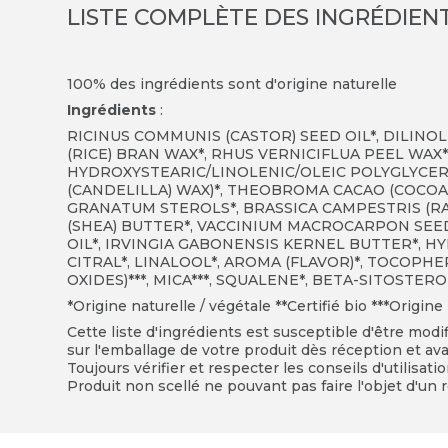
LISTE COMPLÈTE DES INGRÉDIEN
100% des ingrédients sont d'origine naturelle
Ingrédients
:
RICINUS COMMUNIS (CASTOR) SEED OIL*, DILINO
(RICE) BRAN WAX*, RHUS VERNICIFLUA PEEL WAX*
HYDROXYSTEARIC/LINOLENIC/OLEIC POLYGLYCER
(CANDELILLA) WAX)*, THEOBROMA CACAO (COCOA)
GRANATUM STEROLS*, BRASSICA CAMPESTRIS (R
(SHEA) BUTTER*, VACCINIUM MACROCARPON SEE
OIL*, IRVINGIA GABONENSIS KERNEL BUTTER*, 
CITRAL*, LINALOOL*, AROMA (FLAVOR)*, TOCOPHEROL
OXIDES)***, MICA***, SQUALENE*, BETA-SITOSTERO
*Origine naturelle / végétale **Certifié bio ***
Origine 
Cette liste d'ingrédients est susceptible d'être modi
sur l'emballage de votre produit dès réception et avan
Toujours vérifier et respecter les conseils d'utilisati
Produit non scellé ne pouvant pas faire l'objet d'un r