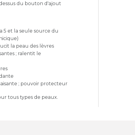
-dessus du bouton d'ajout
 5 et la seule source du
nicique)
ucit la peau des lèvres
ntes ; ralentit le
vres
ydante
paisante ; pouvoir protecteur
ur tous types de peaux.