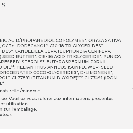
TS
LEIC ACID/PROPANEDIOL COPOLYMER*, ORYZA SATIVA
, OCTYLDODECANOL*, C10-18 TRIGLYCERIDES*,
IDES*, CANDELILLA CERA (EUPHORBIA CERIFERA
 SEED BUTTER*, C18-36 ACID TRIGLYCERIDE*, PUNICA
APESEED) STEROLS*, BUTYROSPERMUM PARKII
D OIL**, HELIANTHUS ANNUUS (SUNFLOWER) SEED
HYDROGENATED COCO-GLYCERIDES*, D-LIMONENE*,
*, CI 77891 (TITANIUM DIOXIDE)***, CI 77491 (IRON
L*.
naturelle /minérale
fiée. Veuillez vous référer aux informations présentes
t utilisation.
on sur l'emballage.
etour.