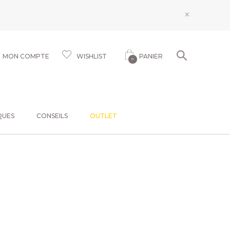
×
MON COMPTE
WISHLIST
PANIER
0
QUES
CONSEILS
OUTLET
l