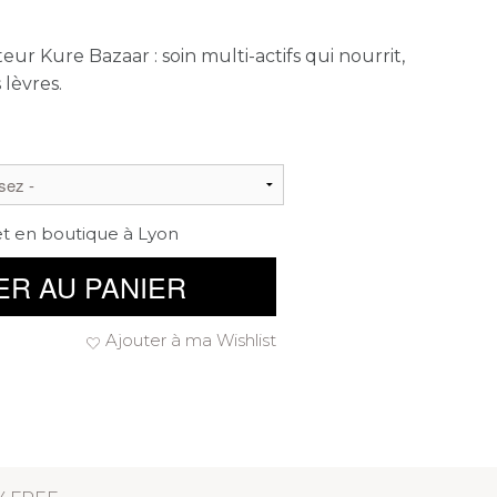
ur Kure Bazaar : soin multi-actifs qui nourrit,
 lèvres.
et en boutique à Lyon
ER AU PANIER
Ajouter à ma Wishlist