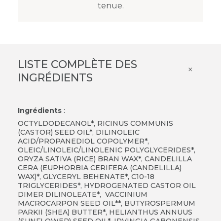
tenue.
LISTE COMPLÈTE DES
×
INGRÉDIENTS
Ingrédients
:
OCTYLDODECANOL*, RICINUS COMMUNIS
(CASTOR) SEED OIL*, DILINOLEIC
ACID/PROPANEDIOL COPOLYMER*,
OLEIC/LINOLEIC/LINOLENIC POLYGLYCERIDES*,
ORYZA SATIVA (RICE) BRAN WAX*, CANDELILLA
CERA (EUPHORBIA CERIFERA (CANDELILLA)
WAX)*, GLYCERYL BEHENATE*, C10-18
TRIGLYCERIDES*, HYDROGENATED CASTOR OIL
DIMER DILINOLEATE*, VACCINIUM
MACROCARPON SEED OIL**, BUTYROSPERMUM
PARKII (SHEA) BUTTER*, HELIANTHUS ANNUUS
(SUNFLOWER) SEED OIL*, IRVINGIA GABONENSIS