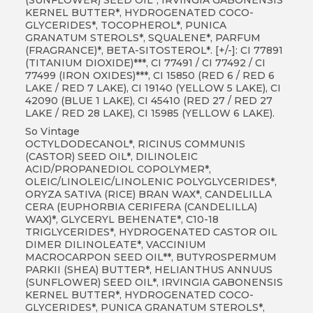
KERNEL BUTTER*, HYDROGENATED COCO-
GLYCERIDES*, TOCOPHEROL*, PUNICA
GRANATUM STEROLS*, SQUALENE*, PARFUM
(FRAGRANCE)*, BETA-SITOSTEROL*. [+/-]: CI 77891
(TITANIUM DIOXIDE)***, CI 77491 / CI 77492 / CI
77499 (IRON OXIDES)***, CI 15850 (RED 6 / RED 6
LAKE / RED 7 LAKE), CI 19140 (YELLOW 5 LAKE), CI
42090 (BLUE 1 LAKE), CI 45410 (RED 27 / RED 27
LAKE / RED 28 LAKE), CI 15985 (YELLOW 6 LAKE).
So Vintage
OCTYLDODECANOL*, RICINUS COMMUNIS
(CASTOR) SEED OIL*, DILINOLEIC
ACID/PROPANEDIOL COPOLYMER*,
OLEIC/LINOLEIC/LINOLENIC POLYGLYCERIDES*,
ORYZA SATIVA (RICE) BRAN WAX*, CANDELILLA
CERA (EUPHORBIA CERIFERA (CANDELILLA)
WAX)*, GLYCERYL BEHENATE*, C10-18
TRIGLYCERIDES*, HYDROGENATED CASTOR OIL
DIMER DILINOLEATE*, VACCINIUM
MACROCARPON SEED OIL**, BUTYROSPERMUM
PARKII (SHEA) BUTTER*, HELIANTHUS ANNUUS
(SUNFLOWER) SEED OIL*, IRVINGIA GABONENSIS
KERNEL BUTTER*, HYDROGENATED COCO-
GLYCERIDES*, PUNICA GRANATUM STEROLS*,