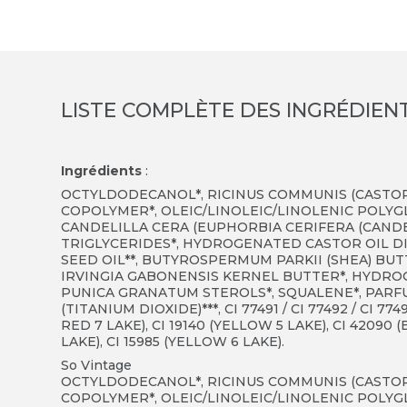
LISTE COMPLÈTE DES INGRÉDIEN
Ingrédients
:
OCTYLDODECANOL*, RICINUS COMMUNIS (CASTOR)
COPOLYMER*, OLEIC/LINOLEIC/LINOLENIC POLYGL
CANDELILLA CERA (EUPHORBIA CERIFERA (CANDEL
TRIGLYCERIDES*, HYDROGENATED CASTOR OIL 
SEED OIL**, BUTYROSPERMUM PARKII (SHEA) BUT
IRVINGIA GABONENSIS KERNEL BUTTER*, HYDRO
PUNICA GRANATUM STEROLS*, SQUALENE*, PARFUM 
(TITANIUM DIOXIDE)***, CI 77491 / CI 77492 / CI 774
RED 7 LAKE), CI 19140 (YELLOW 5 LAKE), CI 42090 (
LAKE), CI 15985 (YELLOW 6 LAKE).
So Vintage
OCTYLDODECANOL*, RICINUS COMMUNIS (CASTOR)
COPOLYMER*, OLEIC/LINOLEIC/LINOLENIC POLYGL