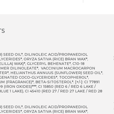
TS
 SEED OIL*, DILINOLEIC ACID/PROPANEDIOL
YCERIDES*, ORYZA SATIVA (RICE) BRAN WAX*,
ILLA) WAX)*, GLYCERYL BEHENATE*, C10-18
DIMER DILINOLEATE*, VACCINIUM MACROCARPON
TER*, HELIANTHUS ANNUUS (SUNFLOWER) SEED OIL*,
GENATED COCO-GLYCERIDES*, TOCOPHEROL*,
(FRAGRANCE)*, BETA-SITOSTEROL*. [+/-]: CI 77891
99 (IRON OXIDES)***, CI 15850 (RED 6 / RED 6 LAKE /
BLUE 1 LAKE), CI 45410 (RED 27 / RED 27 LAKE / RED 28
 SEED OIL*, DILINOLEIC ACID/PROPANEDIOL
YCERIDES*, ORYZA SATIVA (RICE) BRAN WAX*,