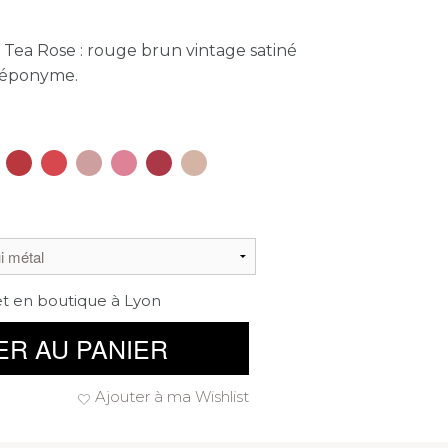
 Tea Rose : rouge brun vintage satiné
 éponyme.
et en boutique à Lyon
ER AU PANIER
Ajouter à ma Wishlist