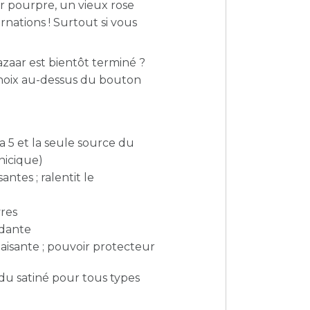
ur pourpre, un vieux rose
rnations ! Surtout si vous
azaar est bientôt terminé ?
(choix au-dessus du bouton
 5 et la seule source du
nicique)
ntes ; ralentit le
vres
ydante
paisante ; pouvoir protecteur
du satiné pour tous types