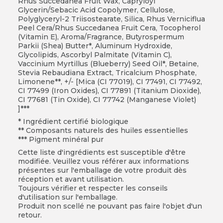
Rhus Succedanea Fruit Wax, Capryloyl
Glycerin/Sebacic Acid Copolymer, Cellulose,
Polyglyceryl-2 Triisostearate, Silica, Rhus Verniciflua
Peel Cera/Rhus Succedanea Fruit Cera, Tocopherol
(Vitamin E), Aroma/Fragrance, Butyrospermum
Parkii (Shea) Butter*, Aluminum Hydroxide,
Glycolipids, Ascorbyl Palmitate (Vitamin C),
Vaccinium Myrtillus (Blueberry) Seed Oil*, Betaine,
Stevia Rebaudiana Extract, Tricalcium Phosphate,
Limonene**, +/- [Mica (CI 77019), CI 77491, CI 77492,
CI 77499 (Iron Oxides), CI 77891 (Titanium Dioxide),
CI 77681 (Tin Oxide), CI 77742 (Manganese Violet)
]***
* Ingrédient certifié biologique
** Composants naturels des huiles essentielles
*** Pigment minéral pur
Cette liste d'ingrédients est susceptible d'être
modifiée. Veuillez vous référer aux informations
présentes sur l'emballage de votre produit dès
réception et avant utilisation.
Toujours vérifier et respecter les conseils
d'utilisation sur l'emballage.
Produit non scellé ne pouvant pas faire l'objet d'un
retour.