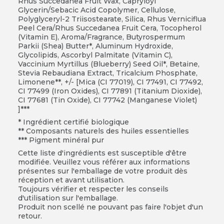
Rhus Succedanea Fruit Wax, Capryloyl
Glycerin/Sebacic Acid Copolymer, Cellulose,
Polyglyceryl-2 Triisostearate, Silica, Rhus Verniciflua
Peel Cera/Rhus Succedanea Fruit Cera, Tocopherol
(Vitamin E), Aroma/Fragrance, Butyrospermum
Parkii (Shea) Butter*, Aluminum Hydroxide,
Glycolipids, Ascorbyl Palmitate (Vitamin C),
Vaccinium Myrtillus (Blueberry) Seed Oil*, Betaine,
Stevia Rebaudiana Extract, Tricalcium Phosphate,
Limonene**, +/- [Mica (CI 77019), CI 77491, CI 77492,
CI 77499 (Iron Oxides), CI 77891 (Titanium Dioxide),
CI 77681 (Tin Oxide), CI 77742 (Manganese Violet)
]***
* Ingrédient certifié biologique
** Composants naturels des huiles essentielles
*** Pigment minéral pur
Cette liste d'ingrédients est susceptible d'être
modifiée. Veuillez vous référer aux informations
présentes sur l'emballage de votre produit dès
réception et avant utilisation.
Toujours vérifier et respecter les conseils
d'utilisation sur l'emballage.
Produit non scellé ne pouvant pas faire l'objet d'un
retour.