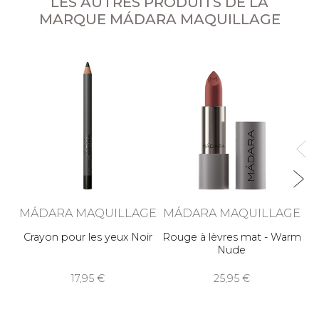
LES AUTRES PRODUITS DE LA
MARQUE MÁDARA MAQUILLAGE
M
MÁDARA MAQUILLAGE
MÁDARA MAQUILLAGE
Crayon pour les yeux Noir
Rouge à lèvres mat - Warm
Nude
17,95
25,95