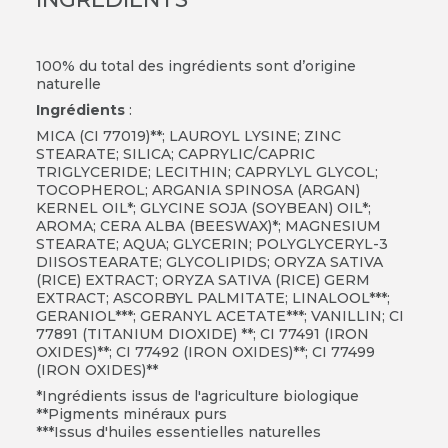
100% du total des ingrédients sont d’origine
naturelle
Ingrédients
:
MICA (CI 77019)**; LAUROYL LYSINE; ZINC
STEARATE; SILICA; CAPRYLIC/CAPRIC
TRIGLYCERIDE; LECITHIN; CAPRYLYL GLYCOL;
TOCOPHEROL; ARGANIA SPINOSA (ARGAN)
KERNEL OIL*; GLYCINE SOJA (SOYBEAN) OIL*;
AROMA; CERA ALBA (BEESWAX)*; MAGNESIUM
STEARATE; AQUA; GLYCERIN; POLYGLYCERYL-3
DIISOSTEARATE; GLYCOLIPIDS; ORYZA SATIVA
(RICE) EXTRACT; ORYZA SATIVA (RICE) GERM
EXTRACT; ASCORBYL PALMITATE; LINALOOL***;
GERANIOL***; GERANYL ACETATE***; VANILLIN; CI
77891 (TITANIUM DIOXIDE) **; CI 77491 (IRON
OXIDES)**; CI 77492 (IRON OXIDES)**; CI 77499
(IRON OXIDES)**
*Ingrédients issus de l'agriculture biologique
**Pigments minéraux purs
***Issus d'huiles essentielles naturelles