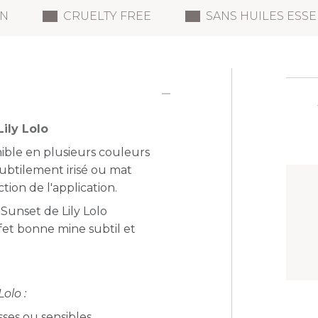
N
CRUELTY FREE
SANS HUILES ESSE
ily Lolo
nible en plusieurs couleurs
subtilement irisé ou mat
tion de l'application.
Sunset de Lily Lolo
ffet bonne mine subtil et
olo :
ses ou sensibles