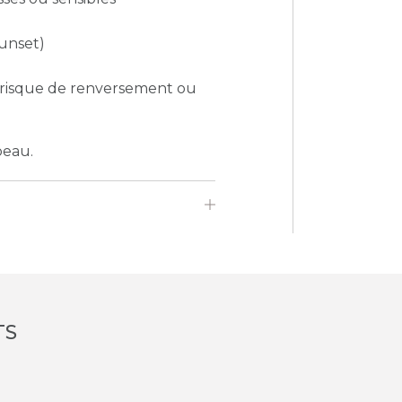
Sunset
)
de risque de renversement ou
peau.
TS