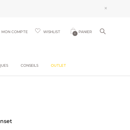
×
MON COMPTE
WISHLIST
PANIER
0
QUES
CONSEILS
OUTLET
unset