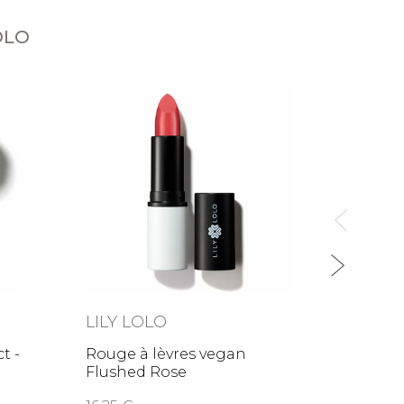
OLO
LILY LOLO
LILY
t -
Rouge à lèvres vegan
Fard 
Flushed Rose
Stark