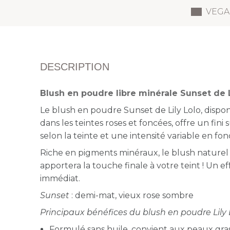
VEGA
DESCRIPTION
Blush en poudre libre minérale Sunset de L
Le blush en poudre Sunset de Lily Lolo, dispo
dans les teintes roses et foncées, offre
un fini 
selon la teinte et une intensité variable en fonc
Riche en pigments minéraux, le blush naturel 
apportera la touche finale à votre teint ! Un e
immédiat.
Sunset
: demi-mat, vieux rose sombre
Principaux bénéfices du blush en poudre Lily L
F
ormulé sans huile, convient aux peaux gras