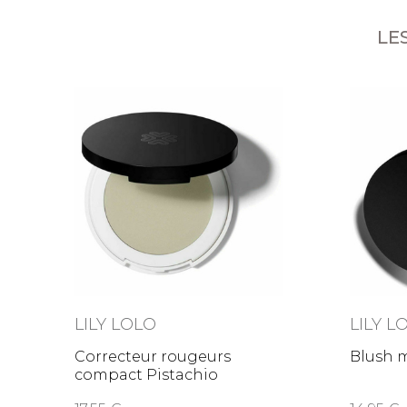
LE
LILY LOLO
LILY L
Correcteur rougeurs
Blush m
compact Pistachio