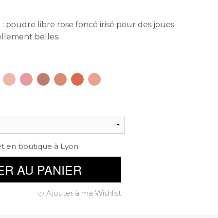
: poudre libre rose foncé irisé pour des joues
llement belles.
et en boutique à Lyon
ER AU PANIER
Ajouter à ma Wishlist