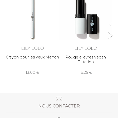
M
LILY LOLO
LILY LOLO
Crayon pour les yeux Marron
Rouge à lèvres vegan
Flirtation
13,00
16,25
NOUS CONTACTER