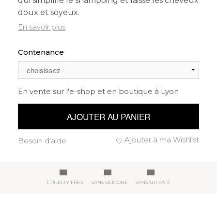
qui simplifie le shampoing et laisse les cheveux
doux et soyeux.
En savoir plus
Contenance
En vente sur l'e-shop et en boutique à Lyon
AJOUTER AU PANIER
Ajouter à ma Wishlist
Besoin d'aide
CRUELTY FREE
SANS SILICONE
SANS SULFATE