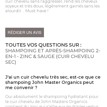
cuir chevelu sans l'aggresser, rend les cheveux
soyeux et très doux, légèrement gainés sans les
alourdir ... Must-have !
RÉDIGER UN AVIS
TOUTES VOS QUESTIONS SUR :
SHAMPOING ET APRÈS-SHAMPOING 2-
EN-1 - ZINC & SAUGE (CUIR CHEVELU
SEC)
J'ai un cuir chevelu très sec, est-ce que ce
shampoing John Master Organics peut
me convenir ?
Oui absolument le shampoing hydratant pour
le cuir chevelu de John Masters Organics
contient du zinc qui s’allie aux multiples vertus