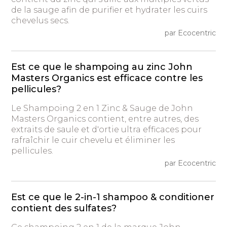
de la sauge afin de purifier et hydrater les cuirs
chevelus secs.
par Ecocentric
Est ce que le shampoing au zinc John
Masters Organics est efficace contre les
pellicules?
Le Shampoing 2 en 1 Zinc & Sauge de John
Masters Organics contient, entre autres, des
extraits de saule et d'ortie ultra efficaces pour
rafraîchir le cuir chevelu et éliminer les
pellicules.
par Ecocentric
Est ce que le 2-in-1 shampoo & conditioner
contient des sulfates?