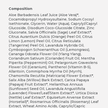
Composition
Aloe Barbadensis Leaf Juice (Aloe Vera)*,
Cocamidopropyl Hydroxysultaine, Sodium Cocoyl
Isethionate, Glycerin, Water (Aqua), Caprylyl/Capryl
Glucoside, Disodium Coco-Glucoside Citrate, Zinc
Gluconate, Salvia Officinalis (Sage) Leaf Extract*,
Citrus Aurantium Dulcis (Orange) Peel Oil, Citrus
Limon (Lemon) Peel Oil, Citrus Reticulata
(Tangerine) Peel Oil, Lavandula Hybrida Oil,
Cymbopogon Schoenanthus Oil (Lemongrass),
Cananga Odorata Flower Oil (Ylang Ylang),
Coriandrum Sativum (Coriander) Fruit Oil, Mentha
Piperita (Peppermint) Oil, Pelargonium Graveolens
Flower Oil (Geranium), Panthenol (Vitamin B-5),
Allantoin, Commiphora Myrrha Oil (Myrrh),
Chamomilla Recutita (Matricaria) Flower Extract*,
Salix Alba (Willow) Bark Extract, Carica Papaya
(Papaya) Fruit Extract*, Helianthus Annuus
(Sunflower) Seed Oil, Lavandula Angustifolia
(Lavender) Flower/Leaf/Stem Extract*, Urtica Dioica
(Nettle) Leaf Extract*, Equisetum Arvense Extract
(Horsetail)*, Rosmarinus Officinalis (Rosemary) Leaf
Extract, Wheat Amino Acids, Caprylic/Capric