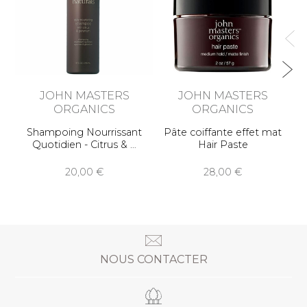
JOHN MASTERS
JOHN MASTERS
ORGANICS
ORGANICS
Shampoing Nourrissant
Pâte coiffante effet mat
Quotidien - Citrus &
Hair Paste
20,00
28,00
NOUS CONTACTER