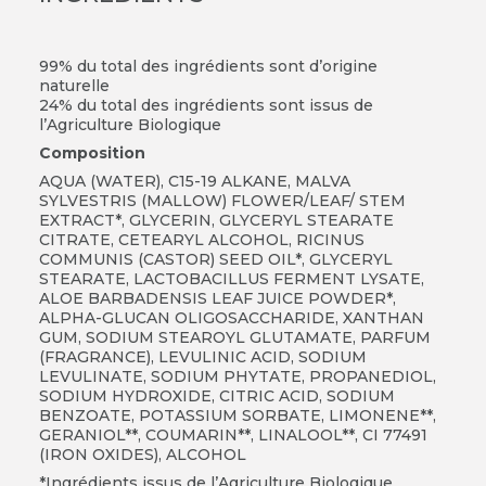
99% du total des ingrédients sont d’origine
naturelle
24% du total des ingrédients sont issus de
l’Agriculture Biologique
Composition
AQUA (WATER), C15-19 ALKANE, MALVA
SYLVESTRIS (MALLOW) FLOWER/LEAF/ STEM
EXTRACT*, GLYCERIN, GLYCERYL STEARATE
CITRATE, CETEARYL ALCOHOL, RICINUS
COMMUNIS (CASTOR) SEED OIL*, GLYCERYL
STEARATE, LACTOBACILLUS FERMENT LYSATE,
ALOE BARBADENSIS LEAF JUICE POWDER*,
ALPHA-GLUCAN OLIGOSACCHARIDE, XANTHAN
GUM, SODIUM STEAROYL GLUTAMATE, PARFUM
(FRAGRANCE), LEVULINIC ACID, SODIUM
LEVULINATE, SODIUM PHYTATE, PROPANEDIOL,
SODIUM HYDROXIDE, CITRIC ACID, SODIUM
BENZOATE, POTASSIUM SORBATE, LIMONENE**,
GERANIOL**, COUMARIN**, LINALOOL**, CI 77491
(IRON OXIDES), ALCOHOL
*Ingrédients issus de l’Agriculture Biologique