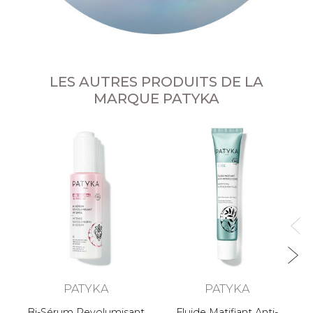
LES AUTRES PRODUITS DE LA
MARQUE PATYKA
Cr
PATYKA
PATYKA
Bi-Sérum Revolumisant
Fluide Matifiant Anti-