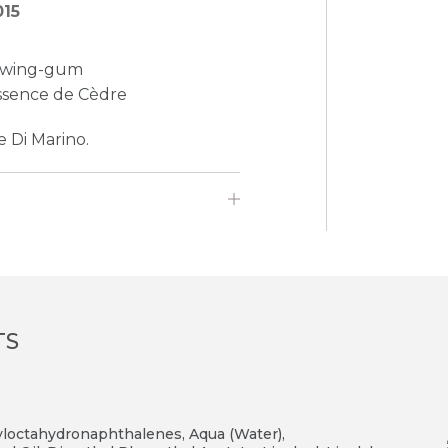
015
hewing-gum
Essence de Cèdre
 Di Marino.
TS
tyloctahydronaphthalenes, Aqua (Water),