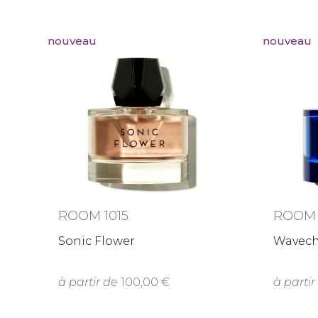
nouveau
nouveau
ROOM 1015
ROOM 
Sonic Flower
Wavech
à partir de
100,00
à partir