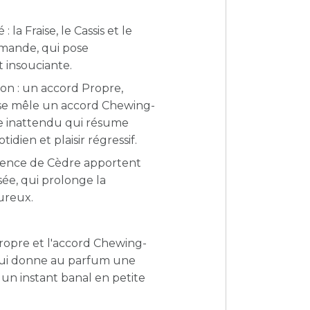
la Fraise, le Cassis et le
rmande, qui pose
insouciante.
ion : un accord Propre,
 se mêle un accord Chewing-
te inattendu qui résume
idien et plaisir régressif.
ssence de Cèdre apportent
ée, qui prolonge la
eureux.
ropre et l'accord Chewing-
qui donne au parfum une
un instant banal en petite