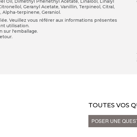
Oil, Dimethyl Phenethyl Acetate, Linalool, Linalyl
ronellol, Geranyl Acetate, Vanillin, Terpineol, Citral,
 Alpha-terpinene, Geraniol.
fiée. Veuillez vous référer aux informations présentes
t utilisation.
on sur l'emballage.
etour.
TOUTES VOS Q
POSER UNE QUES