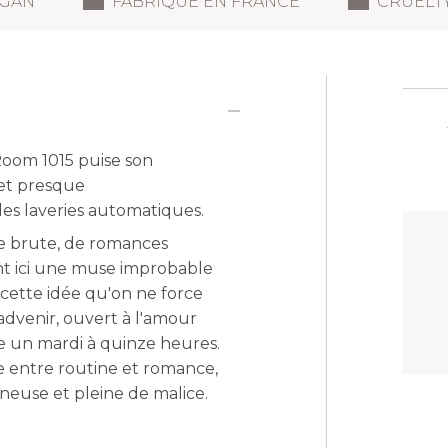
GAN
FABRIQUÉ EN FRANCE
CRUELT
oom 1015 puise son
 et presque
es laveries automatiques.
ie brute, de romances
nt ici une muse improbable
cette idée qu'on ne force
advenir, ouvert à l'amour
e un mardi à quinze heures.
e entre routine et romance,
neuse et pleine de malice.