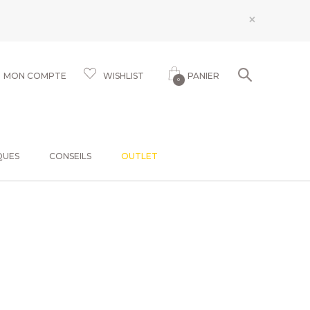
×
MON COMPTE
WISHLIST
PANIER
0
QUES
CONSEILS
OUTLET