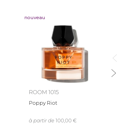
nouveau
nouvea
ROOM
Wasab
à part
ROOM 1015
Poppy Riot
à partir de
100,00