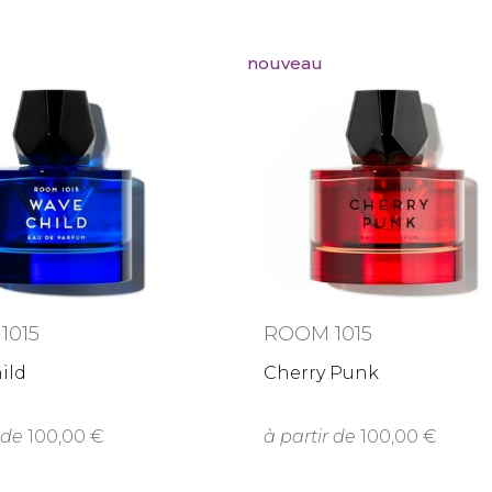
nouveau
1015
ROOM 1015
ild
Cherry Punk
 de
100,00
à partir de
100,00