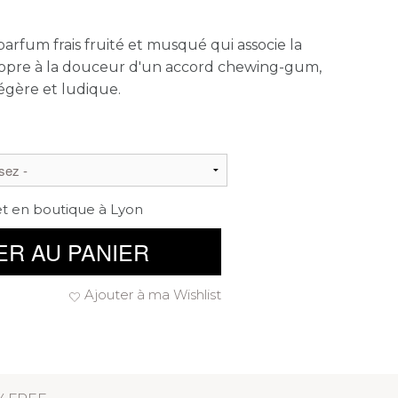
arfum frais fruité et musqué qui associe la
ropre à la douceur d'un accord chewing-gum,
égère et ludique.
et en boutique à Lyon
ER AU PANIER
Ajouter à ma Wishlist