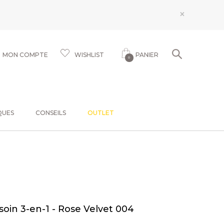
×
MON COMPTE
WISHLIST
PANIER
0
QUES
CONSEILS
OUTLET
soin 3-en-1 - Rose Velvet 004