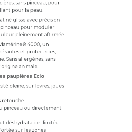
upières, sans pinceau, pour
lant pour la peau.
tiné glisse avec précision
au pinceau pour moduler
 couleur pleinement affirmée.
 Viamérine® 4000, un
érantes et protectrices,
e. Sans allergènes, sans
d'origine animale.
ues paupières Eclo
ité pleine, sur lèvres, joues
s retouche
 au pinceau ou directement
et déshydratation limitée
nfortée sur les zones