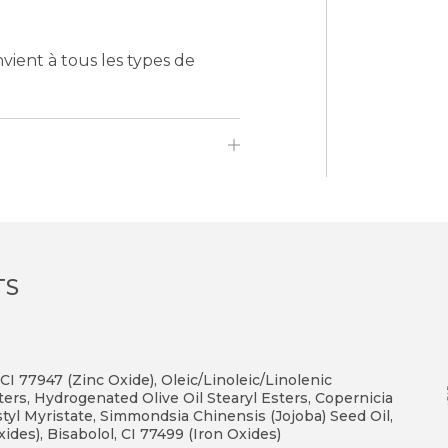
vient à tous les types de
TS
CI 77947 (Zinc Oxide), Oleic/Linoleic/Linolenic
ers, Hydrogenated Olive Oil Stearyl Esters, Copernicia
styl Myristate, Simmondsia Chinensis (Jojoba) Seed Oil,
ides), Bisabolol, CI 77499 (Iron Oxides)