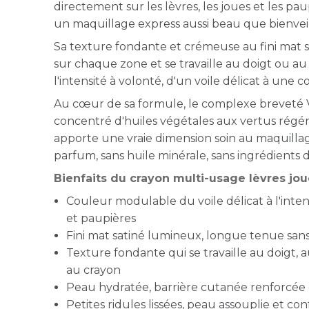
directement sur les lèvres, les joues et les pa
un maquillage express aussi beau que bienveil
Sa texture fondante et crémeuse au fini mat sa
sur chaque zone et se travaille au doigt ou 
l'intensité à volonté, d'un voile délicat à une
Au cœur de sa formule, le complexe breveté
concentré d'huiles végétales aux vertus régén
apporte une vraie dimension soin au maquillag
parfum, sans huile minérale, sans ingrédients 
Bienfaits du crayon multi-usage lèvres jo
Couleur modulable du voile délicat à l'intens
et paupières
Fini mat satiné lumineux, longue tenue san
Texture fondante qui se travaille au doigt,
au crayon
Peau hydratée, barrière cutanée renforcée 
Petites ridules lissées, peau assouplie et co