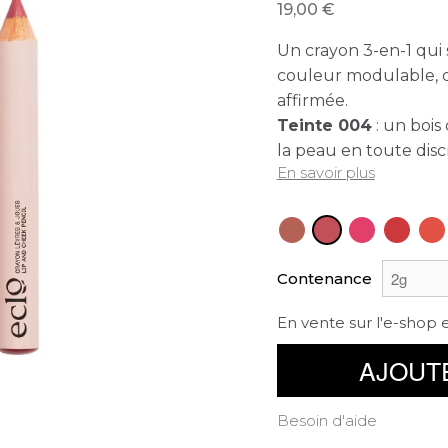
19,00
Un crayon 3-en-1 qui 
couleur modulable, d
affirmée.
Teinte 004
: un bois
la peau en toute disc
En savoir plus
Contenance
En vente sur l'e-shop 
AJOUT
Besoin d'aide