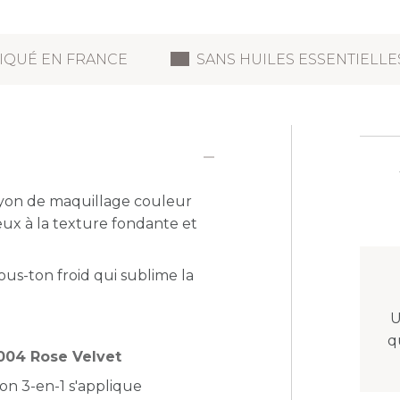
IQUÉ EN FRANCE
SANS HUILES ESSENTIELLE
ayon de maquillage couleur
yeux à la texture fondante et
sous-ton froid qui sublime la
U
q
 004 Rose Velvet
yon 3-en-1 s'applique