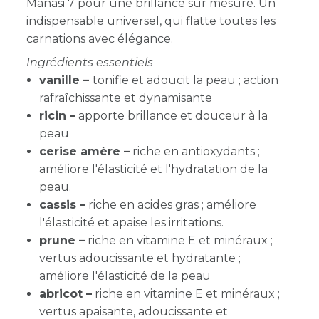
Manasi 7 pour une brillance sur mesure. Un
indispensable universel, qui flatte toutes les
carnations avec élégance.
Ingrédients essentiels
vanille –
tonifie et adoucit la peau ; action
rafraîchissante et dynamisante
ricin
–
apporte brillance et douceur à la
peau
cerise amère –
riche en antioxydants ;
améliore l'élasticité et l'hydratation de la
peau.
cassis –
riche en acides gras ; améliore
l'élasticité et apaise les irritations.
prune –
r
iche en vitamine E et minéraux ;
vertus adoucissante et hydratante ;
améliore l'élasticité de la peau
abricot –
r
iche en vitamine E et minéraux ;
vertus apaisante, adoucissante et