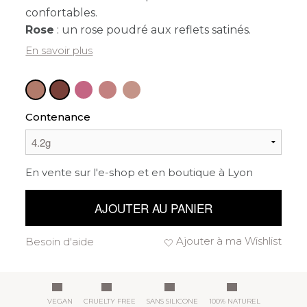
confortables.
Rose
: un rose poudré aux reflets satinés.
En savoir plus
Contenance
En vente sur l'e-shop et en boutique à Lyon
AJOUTER AU PANIER
Ajouter à ma Wishlist
Besoin d'aide
VEGAN
CRUELTY FREE
SANS SILICONE
100% NATUREL