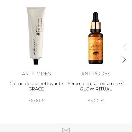
Ge
ANTIPODES
ANTIPODES
Crème douce nettoyante
Sérum éclat à la vitamine C
GRACE
GLOW RITUAL
36,00
45,00