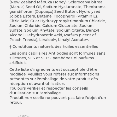
(New Zealand Mānuka Honey), Sclerocarya birrea
(Marula) Seed Oil, Sodium Hyaluronate, Theobroma
grandiflorum (Cupuaçu) Seed Butter, Hydrolyzed
Jojoba Esters, Betaine, Tocopherol (Vitamin E),
Citric Acid, Guar Hydroxypropyltrimonium Chloride,
Sodium Chloride, Calcium Gluconate, Sodium
Sulfate, Sodium Phytate, Sodium Citrate, Benzyl
Alcohol, Dehydroacetic Acid, Parfum (Scent of
Peach Freesia), Linalool†, Linalyl Acetate†.
Constituants naturels des huiles essentielles
Les soins capillaires Antipodes sont formulés sans
silicones, SLS et SLES, parabènes ni parfums
artificiels.
Cette liste d'ingrédients est susceptible d'être
modifiée. Veuillez vous référer aux informations
présentes sur l'emballage de votre produit dès
réception et avant utilisation.
Toujours vérifier et respecter les conseils
d'utilisation sur l'emballage.
Produit non scellé ne pouvant pas faire l'objet d'un
retour.