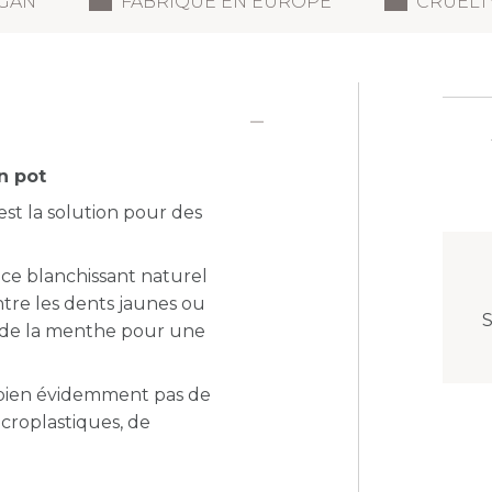
GAN
FABRIQUÉ EN EUROPE
CRUELT
n pot
st la solution pour des
rice blanchissant naturel
ontre les dents jaunes ou
S
t de la menthe pour une
 bien évidemment pas de
icroplastiques, de