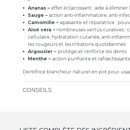
Ananas –
effet éclaircissant ; aide à éliminer
Sauge –
action anti-inflammatoire, a
nti-infe
Camomille –
apaisante et réparatrice ; pouv
Aloé vera –
nombreuses vertus curatives : ci
cellulaire, hydratation cutanée, anti-inflamm
les rougeurs et les irritations quotidiennes
Argousier –
protège et renforce les dents
Menthe –
action purifiante et rafraichissant
Dentifrice blancheur naturel en pot pour usa
CONSEILS