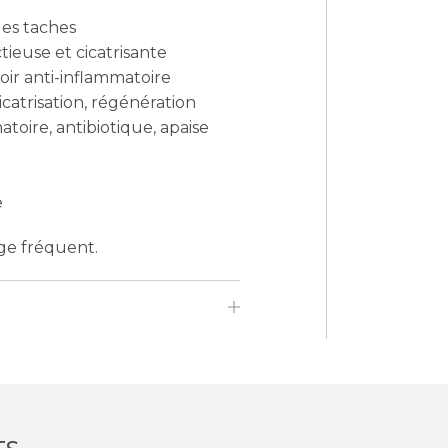
 les taches
ctieuse et cicatrisante
oir anti-inflammatoire
catrisation, régénération
atoire, antibiotique, apaise
e
ge fréquent.