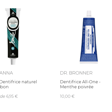
 ANNA
DR. BRONNER
 Dentifrice naturel
Dentifrice All-One -
rbon
Menthe poivrée
 de
6,95
10,00