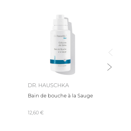
DR. 
Dentif
Ment
6,70
DR. HAUSCHKA
Bain de bouche à la Sauge
12,60