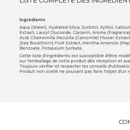
LISTE COMPLÈTE DES INGRÉDIEN
Ingrédients
Aqua (Water), Hydrated Silica, Sorbitol, Xylitol, Calc
Extract, Lauryl Glucoside, Glycerin, Aroma (Fragrance)
Acid, Chamomilla Recutita (Camomile) Flower Extra
(Sea Buckthorn) Fruit Extract, Mentha Arvensis (Pep
Benzoate, Potassium Sorbate.
Cette liste d'ingrédients est susceptible d'être modi
sur l'emballage de votre produit dès réception et avan
Toujours vérifier et respecter les conseils d'utilisati
Produit non scellé ne pouvant pas faire l'objet d'un r
CO