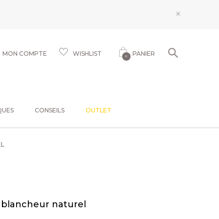
×
MON COMPTE
WISHLIST
PANIER
0
QUES
CONSEILS
OUTLET
EL
e blancheur naturel