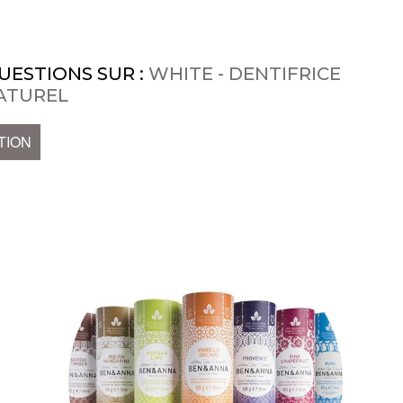
UESTIONS SUR :
WHITE - DENTIFRICE
ATUREL
TION
e
t