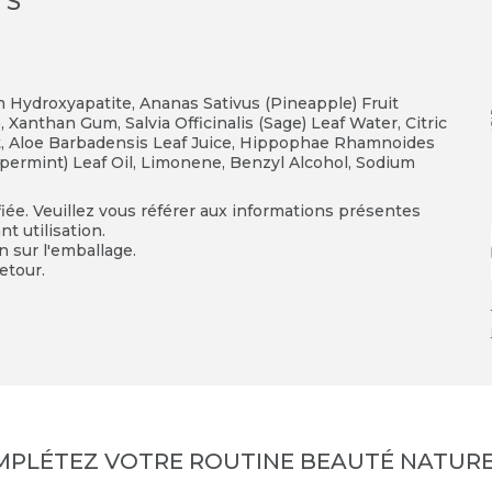
TS
ium Hydroxyapatite, Ananas Sativus (Pineapple) Fruit
, Xanthan Gum, Salvia Officinalis (Sage) Leaf Water, Citric
ct, Aloe Barbadensis Leaf Juice, Hippophae Rhamnoides
permint) Leaf Oil, Limonene, Benzyl Alcohol, Sodium
fiée. Veuillez vous référer aux informations présentes
t utilisation.
on sur l'emballage.
etour.
MPLÉTEZ VOTRE ROUTINE BEAUTÉ NATURE