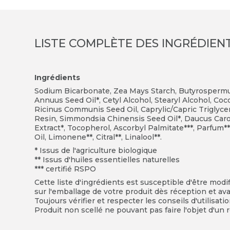
LISTE COMPLÈTE DES INGRÉDIEN
Ingrédients
Sodium Bicarbonate,
Zea Mays Starch, Butyrospermu
Annuus Seed Oil*,
Cetyl Alcohol,
Stearyl Alcohol,
Coco
Ricinus Communis Seed Oil,
Caprylic/Capric Triglyce
Resin,
Simmondsia Chinensis Seed Oil*,
Daucus Caro
Extract*,
Tocopherol,
Ascorbyl Palmitate***, Parfum**
Oil,
Limonene**,
Citral**,
Linalool**.
* Issus de l'agriculture biologique
** Issus d'huiles essentielles naturelles
*** certifié RSPO
Cette liste d'ingrédients est susceptible d'être modi
sur l'emballage de votre produit dès réception et avan
Toujours vérifier et respecter les conseils d'utilisati
Produit non scellé ne pouvant pas faire l'objet d'un r