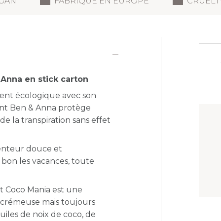
GAN
FABRIQUÉ EN EUROPE
CRUELT
 Anna en stick carton
ment écologique avec son
nt Ben & Anna protège
 la transpiration sans effet
enteur douce et
bon les vacances, toute
nt Coco Mania est une
 crémeuse mais toujours
huiles de noix de coco, de