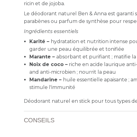
ricin et de jojoba.
Le déodorant naturel Ben & Anna
est garanti 
parabènes ou parfum de synthèse pour respect
Ingrédients essentiels
Karité –
hydratation et nutrition intense po
garder une peau équilibrée et tonifiée
Marante –
absorbant
et purifiant ; matifie l
Noix de coco –
riche en acide laurique anti
and anti-microbien ; nourrit la peau
Mandarine –
huile essentielle apaisante ; am
stimule l'immunité
Déodorant naturel en stick pour tous types d
CONSEILS