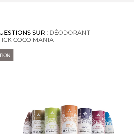
UESTIONS SUR :
DÉODORANT
TICK COCO MANIA
TION
e
t