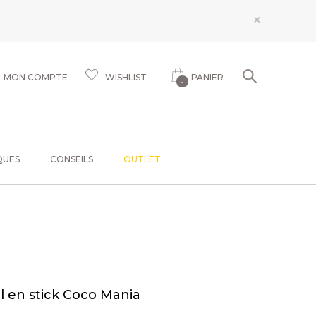
×
MON COMPTE
WISHLIST
PANIER
0
QUES
CONSEILS
OUTLET
 en stick Coco Mania