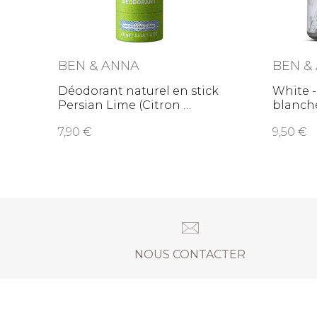
BEN & ANNA
BEN &
Déodorant naturel en stick
White -
Persian Lime (Citron
blanch
7,90
9,50
NOUS CONTACTER