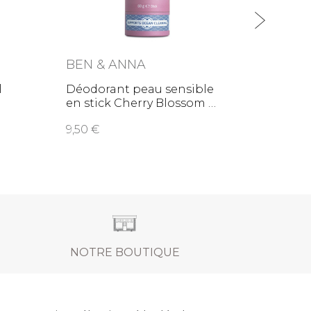
BEN & ANNA
BEN 
l
Déodorant peau sensible
Déodo
en stick Cherry Blossom
en st
9,50
9,50
NOTRE BOUTIQUE