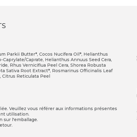
TS
m Parkii Butter*,
Cocos Nucifera Oil*,
Helianthus
-Caprylate/Caprate, Helianthus Annuus Seed Cera,
ride,
Rhus Verniciflua Peel Cera,
Shorea Robusta
ta Sativa Root Extract*,
Rosmarinus Officinalis Leaf
,
Citrus Reticulata Peel
fiée. Veuillez vous référer aux informations présentes
t utilisation.
on sur l'emballage.
etour.