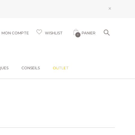
×
MON COMPTE
WISHLIST
PANIER
0
QUES
CONSEILS
OUTLET