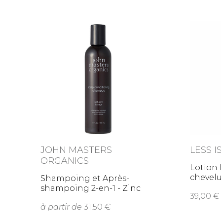
JOHN MASTERS
LESS 
ORGANICS
Lotion 
chevelu
Shampoing et Après-
shampoing 2-en-1 - Zinc
39,00
&
à partir de
31,50