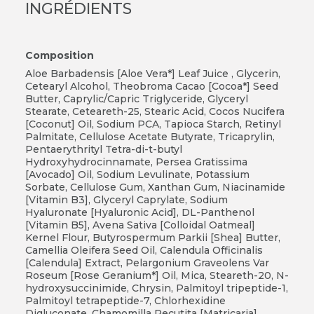
INGRÉDIENTS
Composition
Aloe Barbadensis [Aloe Vera*] Leaf Juice , Glycerin,
Cetearyl Alcohol, Theobroma Cacao [Cocoa*] Seed
Butter, Caprylic/Capric Triglyceride, Glyceryl
Stearate, Ceteareth-25, Stearic Acid, Cocos Nucifera
[Coconut] Oil, Sodium PCA, Tapioca Starch, Retinyl
Palmitate, Cellulose Acetate Butyrate, Tricaprylin,
Pentaerythrityl Tetra-di-t-butyl
Hydroxyhydrocinnamate, Persea Gratissima
[Avocado] Oil, Sodium Levulinate, Potassium
Sorbate, Cellulose Gum, Xanthan Gum, Niacinamide
[Vitamin B3], Glyceryl Caprylate, Sodium
Hyaluronate [Hyaluronic Acid], DL-Panthenol
[Vitamin B5], Avena Sativa [Colloidal Oatmeal]
Kernel Flour, Butyrospermum Parkii [Shea] Butter,
Camellia Oleifera Seed Oil, Calendula Officinalis
[Calendula] Extract, Pelargonium Graveolens Var
Roseum [Rose Geranium*] Oil, Mica, Steareth-20, N-
hydroxysuccinimide, Chrysin, Palmitoyl tripeptide-1,
Palmitoyl tetrapeptide-7, Chlorhexidine
Digluconate, Chamomilla Recutita [Matricaria]