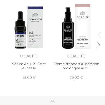
A
ODACITÉ
ODACITÉ
Sérum Ac + R : Éclat
Crème d'apport à libération
jeunesse
prolongée aux
63,00
79,00