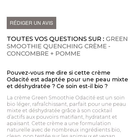
RÉDIGER UN AVIS
TOUTES VOS QUESTIONS SUR :
GREEN
SMOOTHIE QUENCHING CRÈME -
CONCOMBRE + POMME
Pouvez-vous me dire si cette crème
Odacité est adaptée pour une peau mixte
et déshydratée ? Ce soin est-il bio ?
La crème Green Smoothie Odacité est un soin
bio léger, rafraîchissant, parfait pour une peau
mixte et déshydratée grâce à son cocktail
d’actifs aux pouvoirs matifiant, hydratant et
apaisant. Cette crème a une formulation
naturelle avec de nombreux ingrédients bio,
clean, non testée sur les animaux et vegan.