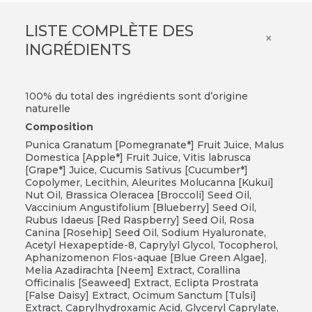
LISTE COMPLÈTE DES
×
INGRÉDIENTS
100% du total des ingrédients sont d’origine
naturelle
Composition
Punica Granatum [Pomegranate*] Fruit Juice, Malus
Domestica [Apple*] Fruit Juice, Vitis labrusca
[Grape*] Juice, Cucumis Sativus [Cucumber*]
Copolymer, Lecithin, Aleurites Molucanna [Kukui]
Nut Oil, Brassica Oleracea [Broccoli] Seed Oil,
Vaccinium Angustifolium [Blueberry] Seed Oil,
Rubus Idaeus [Red Raspberry] Seed Oil, Rosa
Canina [Rosehip] Seed Oil, Sodium Hyaluronate,
Acetyl Hexapeptide-8, Caprylyl Glycol, Tocopherol,
Aphanizomenon Flos-aquae [Blue Green Algae],
Melia Azadirachta [Neem] Extract, Corallina
Officinalis [Seaweed] Extract, Eclipta Prostrata
[False Daisy] Extract, Ocimum Sanctum [Tulsi]
Extract, Caprylhydroxamic Acid, Glyceryl Caprylate,