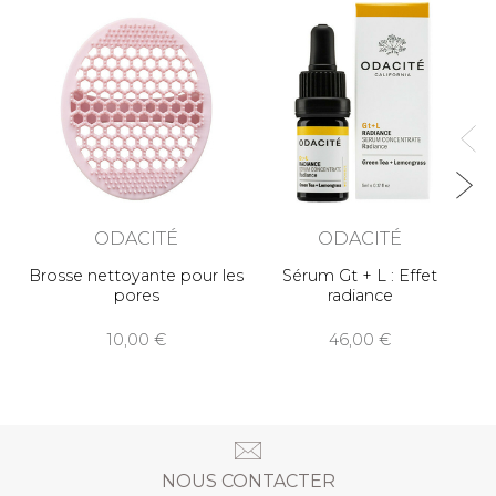
ODACITÉ
ODACITÉ
Brosse nettoyante pour les
Sérum Gt + L : Effet
pores
radiance
10,00
46,00
NOUS CONTACTER