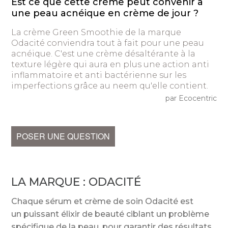
Est ce que cette crème peut convenir à
une peau acnéique en crème de jour ?
La crème Green Smoothie de la marque
Odacité conviendra tout à fait pour une peau
acnéique. C'est une crème désaltérante à la
texture légère qui aura en plus une action anti
inflammatoire et anti bactérienne sur les
imperfections grâce au neem qu'elle contient.
par Ecocentric
POSER UNE QUESTION
LA MARQUE :
ODACITÉ
Chaque sérum et crème de soin Odacité est
un puissant élixir de beauté ciblant un problème
spécifique de la peau, pour garantir des résultats