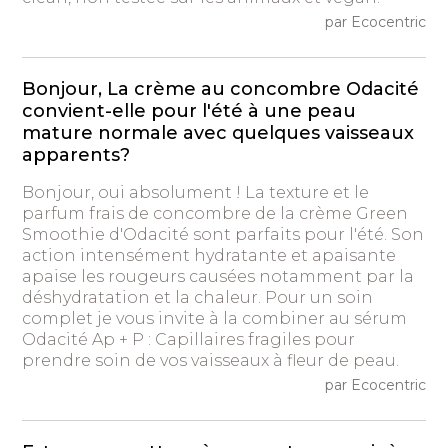
par Ecocentric
Bonjour, La crème au concombre Odacité
convient-elle pour l'été à une peau
mature normale avec quelques vaisseaux
apparents?
Bonjour, oui absolument ! La texture et le
parfum frais de concombre de la crème Green
Smoothie d'Odacité sont parfaits pour l'été. Son
action intensément hydratante et apaisante
apaise les rougeurs causées notamment par la
déshydratation et la chaleur. Pour un soin
complet je vous invite à la combiner au sérum
Odacité Ap + P : Capillaires fragiles pour
prendre soin de vos vaisseaux à fleur de peau.
par Ecocentric