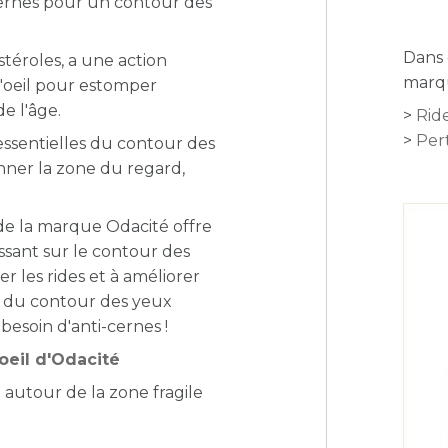
 cernes pour un contour des
Dans 
stéroles, a une action
marqu
l'oeil pour estomper
de l'âge.
Ride
Per
s essentielles du contour des
nner la zone du regard,
de la marque Odacité offre
assant sur le contour des
uer les rides et à améliorer
e du contour des yeux
besoin d'anti-cernes !
oeil d'Odacité
nt autour de la zone fragile