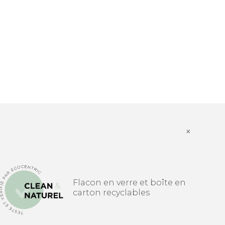
×
Flacon en verre et boîte en
carton recyclables