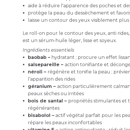
aide à réduire l'apparence des poches et de
protège la peau du dessèchement et favoris
laisse un contour des yeux visiblement plus 
Le roll-on pour le
contour des yeux
, anti ride
est un sérum-huile léger, lisse et soyeux.
Ingrédients essentiels
baobab –
hydratant ; procure un effet lissa
salsepareille –
action tonifiante et décong
néroli –
régénère et tonifie la peau ; prévie
l’apparition des rides
géranium –
action particulièrement calman
peaux sèches ou irritées
bois de santal –
propriétés stimulantes et t
régénérantes
bisabolol –
actif végétal parfait pour les pea
répare les peaux inconfortables
vitamine E –
action antioxydante ; réduit le