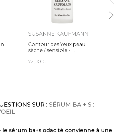
SUSANNE KAUFMANN
DOUC
on
Contour des Yeux peau
Lia - 
sèche / sensible -
yeux &
72,00
49,0
UESTIONS SUR :
SÉRUM BA + S :
'OEIL
 le sérum ba+s odacité convienne à une