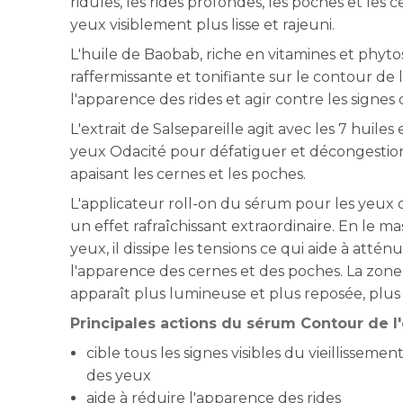
ridules, les rides profondes, les poches et les
yeux visiblement plus lisse et rajeuni.
L'huile de Baobab, riche en vitamines et phyto
raffermissante et tonifiante sur le contour de 
l'apparence des rides et agir contre les signes 
L'extrait de Salsepareille agit avec les 7 huile
yeux Odacité pour défatiguer et décongestio
apaisant les cernes et les poches.
L'applicateur roll-on du sérum pour les yeux 
un effet rafraîchissant extraordinaire. En le m
yeux, il dissipe les tensions ce qui aide à attén
l'apparence des cernes et des poches. La zon
apparaît plus lumineuse et plus reposée, plus 
Principales actions du sérum Contour de l'
cible tous les signes visibles du vieillisseme
des yeux
aide à réduire l'apparence des rides