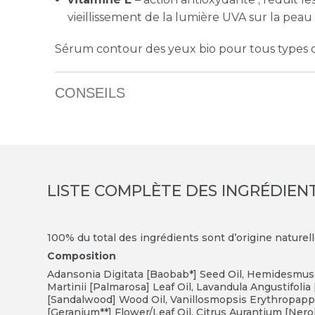
vieillissement de la lumière UVA sur la peau
Sérum contour des yeux bio pour tous types 
CONSEILS
LISTE COMPLÈTE DES INGRÉDIEN
100% du total des ingrédients sont d’origine naturel
Composition
Adansonia Digitata [Baobab*] Seed Oil, Hemidesmus 
Martinii [Palmarosa] Leaf Oil, Lavandula Angustifoli
[Sandalwood] Wood Oil, Vanillosmopsis Erythropapp
[Geranium**] Flower/Leaf Oil, Citrus Aurantium [Ner