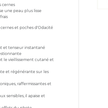
s cernes
e une peau plus lisse
frais
s, cernes et poches d'Odacité
nt et tenseur instantané
estionnante
nt le vieillissement cutané et
te et régénérante sur les
oniques, raffermissantes et
ux sensibles, il apaise et
s effets du photo-