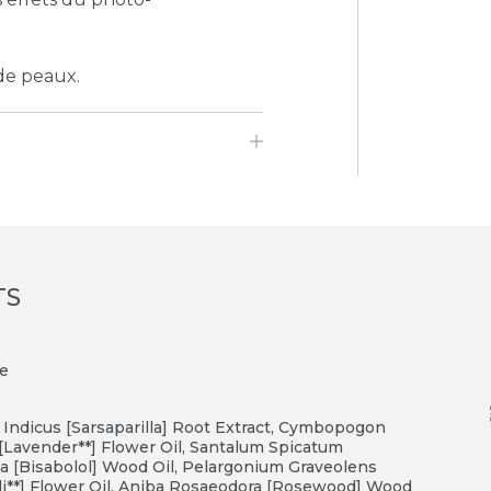
de peaux.
TS
le
Indicus [Sarsaparilla] Root Extract, Cymbopogon
a [Lavender**] Flower Oil, Santalum Spicatum
a [Bisabolol] Wood Oil, Pelargonium Graveolens
oli**] Flower Oil, Aniba Rosaeodora [Rosewood] Wood