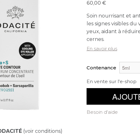
60,00
Soin nourrisant et an
les signes visibles du
yeux, aidant à réduir
cernes.
En savoir plus
Contenance
En vente sur l'e-shop
AJOUT
Besoin d'aide
ODACITÉ
(voir conditions)