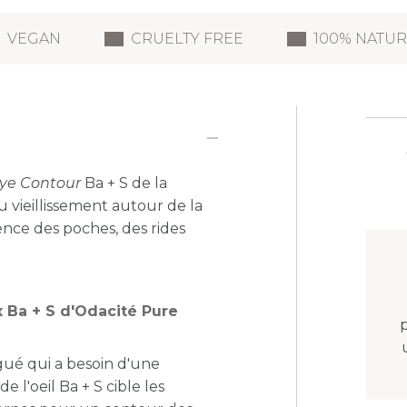
VEGAN
CRUELTY FREE
100% NATU
ye Contour
Ba + S de la
u vieillissement autour de la
ence des poches, des rides
 Ba + S d'Odacité Pure
p
gué qui a besoin d'une
 l'oeil Ba + S cible les