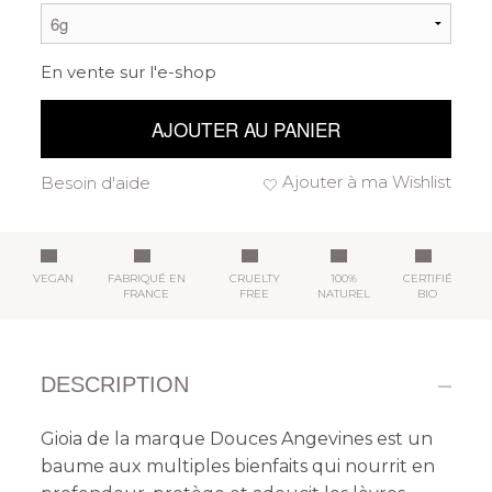
En vente sur l'e-shop
AJOUTER AU PANIER
Ajouter à ma Wishlist
Besoin d'aide
VEGAN
FABRIQUÉ EN
CRUELTY
100%
CERTIFIÉ
FRANCE
FREE
NATUREL
BIO
DESCRIPTION
Gioia de la marque Douces Angevines est un
baume aux multiples bienfaits qui nourrit en