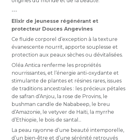
origines du monde et de la beauté.
---
Elixir de jeunesse régénérant et
protecteur Douces Angevines
Ce fluide corporel d’exception à la texture
évanescente nourrit, apporte souplesse et
protection aux peaux sèches ou dévitalisées.
Oléa Antica renferme les propriétés
nourrissantes, et l’énergie anti-oxydante et
stimulante de plantes et résines rares, issues
de traditions ancestrales : l
es précieux pétales
de safran d’Anjou, la rose de Provins, l
e
bushman candle de
Nababeep, le breu
d’Amazonie, le vetyver de Haïti, la myrrhe
d’Ethiopie, le bois de santal...
L
a peau rayonne
d’une beauté intemporelle,
d’un bien-être et d’une sérénité
retrouvés