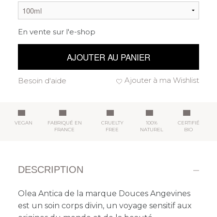
En vente sur l'e-shop
AJOUTER AU PANIER
Ajouter à ma Wishlist
Besoin d'aide
VEGAN
FABRIQUÉ EN
CRUELTY
100%
CERTIFIÉ
FRANCE
FREE
NATUREL
BIO
DESCRIPTION
Olea Antica de la marque Douces Angevines
est un soin corps divin, un voyage sensitif aux