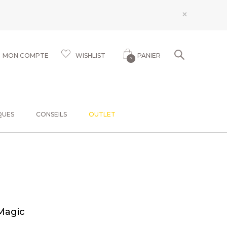
×
MON COMPTE
WISHLIST
PANIER
0
QUES
CONSEILS
OUTLET
Magic