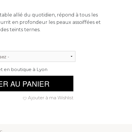
itable allié du quotidien, répond à tous les
ourrit en profondeur les peaux assoiffées et
 des teints ternes.
et en boutique à Lyon
ER AU PANIER
Ajouter à ma Wishlist