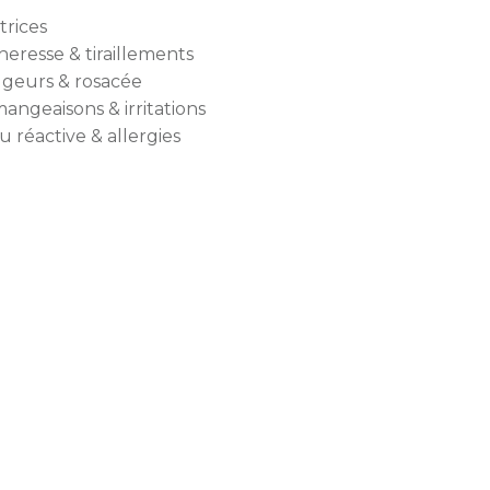
trices
heresse & tiraillements
geurs & rosacée
angeaisons & irritations
 réactive & allergies