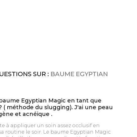
UESTIONS SUR :
BAUME EGYPTIAN
 le baume Egyptian Magic en tant que
 ( méthode du slugging). J'ai une peau
gène et acnéique .
e à appliquer un soin assez occlusif en
sa routine le soir. Le baume Egyptian Magic