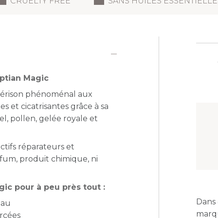
CRUELTY FREE
SANS HUILES ESSENTIELLE
ptian Magic
uérison phénoménal
aux
es et cicatrisantes
grâce à sa
iel, pollen, gelée royale et
tifs réparateurs et
rfum, produit chimique, ni
ic pour à peu près tout :
Dans 
eau
marqu
rcées