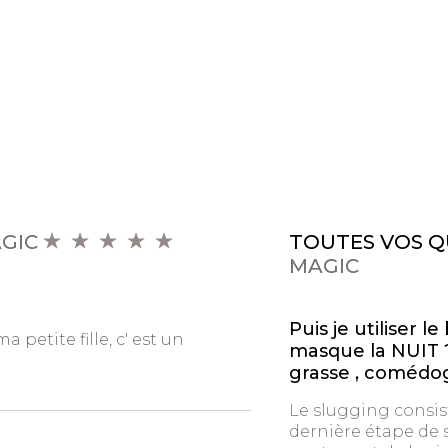
GIC
TOUTES VOS Q
MAGIC
Puis je utiliser
petite fille, c' est un
masque la NUIT ?
grasse , comédo
Le slugging consist
dernière étape de 