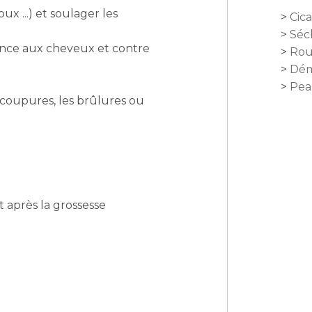
x ...) et soulager les
Cica
Séc
ance aux cheveux et contre
Rou
Dém
Peau
es coupures, les brûlures ou
 après la grossesse