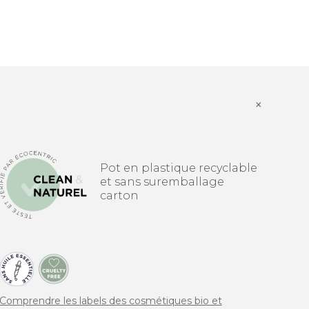
×
Pot en plastique recyclable
et sans suremballage
carton
Comprendre les labels des cosmétiques bio et