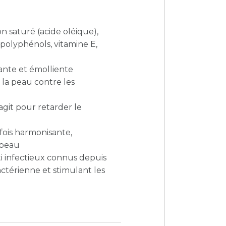
n saturé (acide oléique),
(polyphénols, vitamine E,
atante et émolliente
 la peau contre les
agit pour retarder le
 fois harmonisante,
a peau
ti infectieux connus depuis
bactérienne et stimulant les