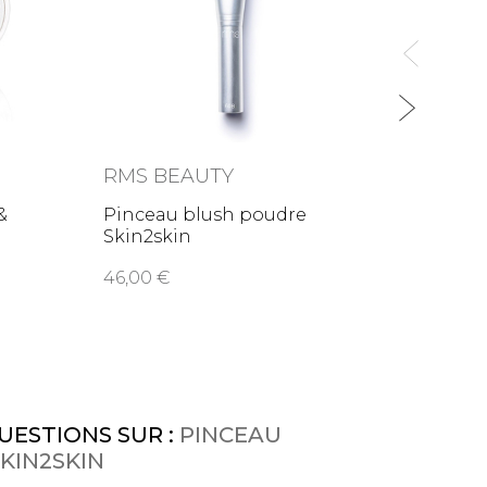
RMS BEAUTY
RMS 
&
Pinceau blush poudre
Lip2c
Skin2skin
& bau
46,00
45,0
UESTIONS SUR :
PINCEAU
KIN2SKIN