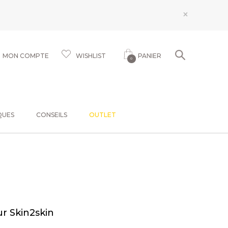
×
MON COMPTE
WISHLIST
PANIER
0
QUES
CONSEILS
OUTLET
r Skin2skin