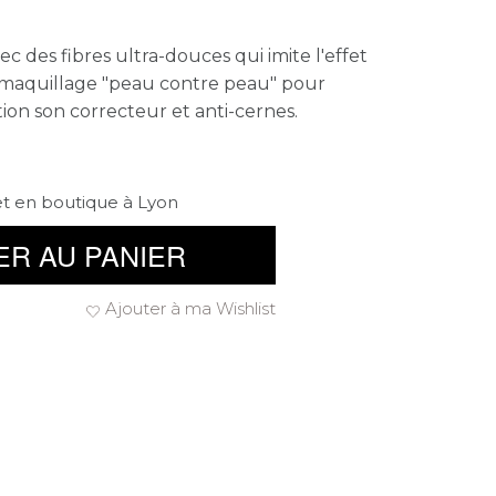
 des fibres ultra-douces qui imite l'effet
 maquillage "peau contre peau" pour
tion son correcteur et anti-cernes.
et en boutique à Lyon
ER AU PANIER
Ajouter à ma Wishlist