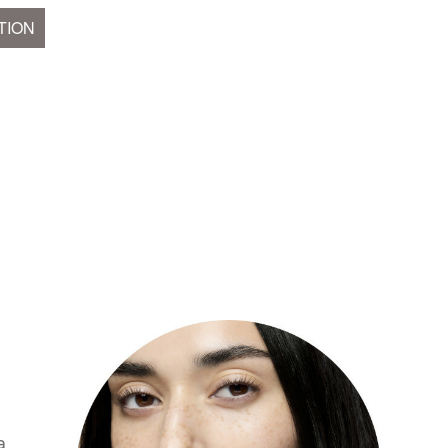
TION
s
a