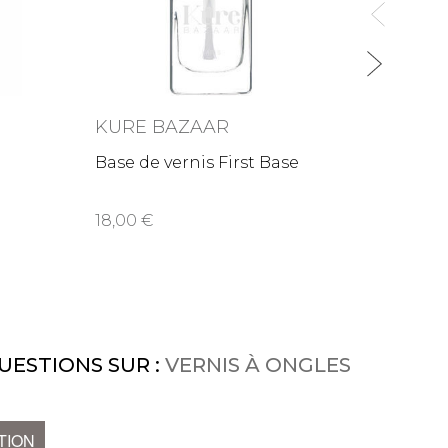
KURE BAZAAR
KURE
Base de vernis First Base
Verni
18,00
18,0
UESTIONS SUR :
VERNIS À ONGLES
TION