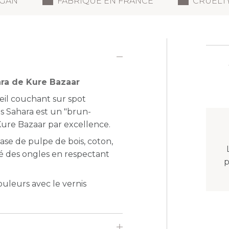
GAN
FABRIQUÉ EN FRANCE
CRUELT
ara de Kure Bazaar
eil couchant sur spot
is Sahara est un "brun-
Kure Bazaar par excellence.
ase de pulpe de bois, coton,
té des ongles en respectant
p
couleurs avec le vernis