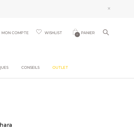
×
MON COMPTE
WISHLIST
PANIER
0
QUES
CONSEILS
OUTLET
ahara