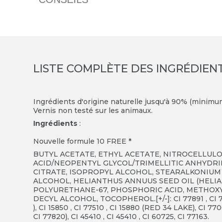
LISTE COMPLÈTE DES INGRÉDIEN
Ingrédients d'origine naturelle jusqu'à 90% (minimu
Vernis non testé sur les animaux.
Ingrédients
:
Nouvelle formule 10 FREE *
BUTYL ACETATE, ETHYL ACETATE, NITROCELLULO
ACID/NEOPENTYL GLYCOL/TRIMELLITIC ANHYDRI
CITRATE, ISOPROPYL ALCOHOL, STEARALKONIUM
ALCOHOL, HELIANTHUS ANNUUS SEED OIL (HELIA
POLYURETHANE-67, PHOSPHORIC ACID, METHOXY
DECYL ALCOHOL, TOCOPHEROL.[+/-]: CI 77891 , CI 77491
), CI 15850 , CI 77510 , CI 15880 (RED 34 LAKE), CI 770
CI 77820), CI 45410 , CI 45410 , CI 60725, CI 77163.