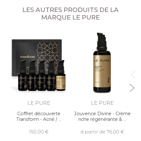
LES AUTRES PRODUITS DE LA
MARQUE LE PURE
S
LE PURE
LE PURE
Coffret découverte
Jouvence Divine - Crème
Transform - Acné /
riche régénérante &
150,00
à partir de
76,00