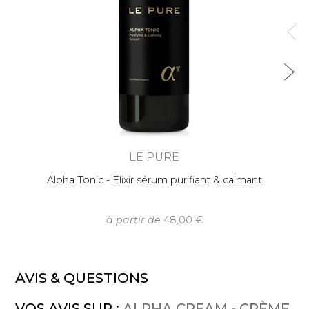
LE PURE
Alpha Tonic - Elixir sérum purifiant & calmant
à partir de
48,00
AVIS & QUESTIONS
VOS AVIS SUR :
ALPHA CREAM - CRÈME