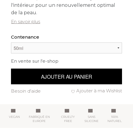
l'intérieur pour un renouvellement optimal
de la peau.
En savoir plus
Contenance
En vente sur l'e-shop
AJOUTER AU PANIER
Ajouter à ma Wishlist
Besoin d'aide
VEGAN
FABRIQUÉ EN
CRUELTY
SANS
100%
EUROPE
FREE
SILICONE
NATUREL