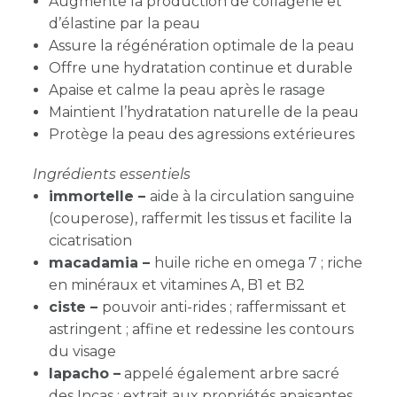
Augmente la production de collagène et
d’élastine par la peau
Assure la régénération optimale de la peau
Offre une hydratation continue et durable
Apaise et calme la peau après le rasage
Maintient l’hydratation naturelle de la peau
Protège la peau des agressions extérieures
Ingrédients essentiels
immortelle –
aide à la circulation sanguine
(couperose), raffermit les tissus et facilite la
cicatrisation
macadamia
–
huile riche en omega 7 ; riche
en minéraux et vitamines A, B1 et B2
ciste –
pouvoir anti-rides ; raffermissant et
astringent ; affine et redessine les contours
du visage
lapacho –
appelé également arbre sacré
des Incas ; extrait aux propriétés apaisantes