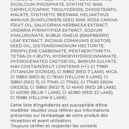
DICALCIUM PHOSPHATE, SYNTHETIC WAX,
CAPRYLIC/CAPRIC TRIGLYCERIDE, DIISOSTEARYL
MALATE, SYNTHETIC BEESWAX, HELIANTHUS
ANNUUS (SUNFLOWER) SEED WAX, ROSA CANINA
FRUIT OIL, SALICORNIA HERBACEA EXTRACT,
UNDARIA PINNATIFIDA EXTRACT, SODIUM
HYALURONATE, RUBUS IDAEUS (RASPBERRY)
LEAF EXTRACT, RICINUS COMMUNIS (CASTOR)
SEED OIL, DISTEARDIMONIUM HECTORITE,
PROPYLENE CARBONATE, PENTAERYTHRITYL
TETRA-DI-t-BUTYL HYDROXYHYDROCINNAMATE,
HYDROGENATED CASTOR OIL, BARIUM SULFATE.
MAY CONTAIN/PEUT CONTENIR (+/-): CI 77891
(TITANIUM DIOXIDE), CI 15850 (RED 7 LAKE), MICA,
CI 15850 (RED 6), CI 19140 (YELLOW 5 LAKE), CI
15850 (RED 7), CI 77491, CI 77492, CI 77499 (IRON
OXIDES), CI 15850 (RED 7), CI 45410 (RED 28 LAKE),
CI 42090 (BLUE 1 LAKE), CI 45380 (RED 22 LAKE),
CI 15985 (YELLOW 6 LAKE).
Cette liste d'ingrédients est susceptible d'être
modifiée. Veuillez vous référer aux informations
présentes sur l'emballage de votre produit dès
réception et avant utilisation.
Toujours vérifier et respecter les conseils